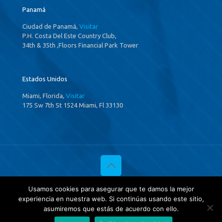
Panamá
Ciudad de Panamá,
Visitar
P.H. Costa Del Este Country Club,
34th & 35th ,Floors Financial Park Tower
Estados Unidos
Miami, Florida,
Visitar
175 Sw 7th St 1524 Miami, Fl 33130
© 2020 Investigaciones Estratégicas & Asociados. All Rights
Usamos cookies para asegurar que te damos la mejor
Reserved
experiencia en nuestra web. Si continúas usando este sitio,
Política de privacidad
y
Tratamientos de datos.
asumiremos que estás de acuerdo con ello.