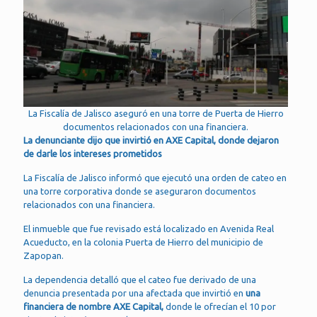
La Fiscalía de Jalisco aseguró en una torre de Puerta de Hierro
documentos relacionados con una financiera.
La denunciante dijo que invirtió en AXE Capital, donde dejaron
de darle los intereses prometidos
La Fiscalía de Jalisco informó que ejecutó una orden de cateo en
una torre corporativa donde se aseguraron documentos
relacionados con una financiera.
El inmueble que fue revisado está localizado en Avenida Real
Acueducto, en la colonia Puerta de Hierro del municipio de
Zapopan.
La dependencia detalló que el cateo fue derivado de una
denuncia presentada por una afectada que invirtió en
una
financiera de nombre AXE Capital,
donde le ofrecían el 10 por