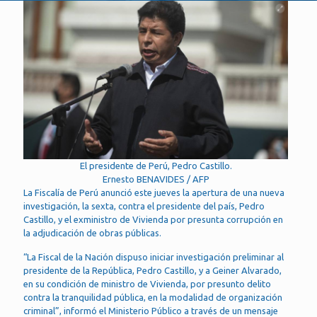
El presidente de Perú, Pedro Castillo.
Ernesto BENAVIDES / AFP
La Fiscalía de Perú anunció este jueves la apertura de una nueva
investigación, la sexta, contra el presidente del país, Pedro
Castillo, y el exministro de Vivienda por presunta corrupción en
la adjudicación de obras públicas.
“La Fiscal de la Nación dispuso iniciar investigación preliminar al
presidente de la República, Pedro Castillo, y a Geiner Alvarado,
en su condición de ministro de Vivienda, por presunto delito
contra la tranquilidad pública, en la modalidad de organización
criminal”, informó el Ministerio Público a través de un mensaje