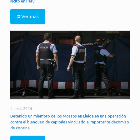
Ilícito en Perú
Ver más
4 abril, 2024
Detenido un miembro de los Mossos en Lleida en una operación
contra el blanqueo de capitales vinculado a importante decomiso
de cocaína