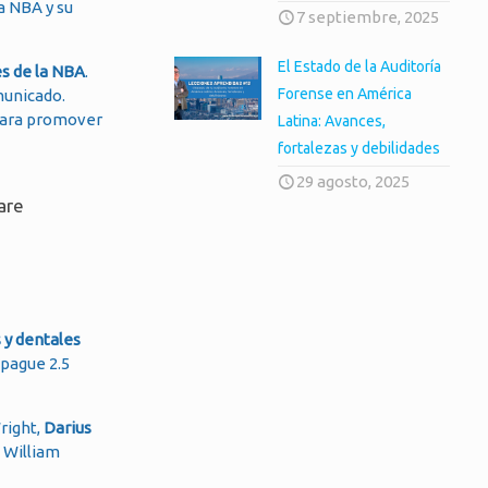
a NBA y su
7 septiembre, 2025
El Estado de la Auditoría
es de la NBA
.
Forense en América
municado.
 para promover
Latina: Avances,
fortalezas y debilidades
29 agosto, 2025
are
 y dentales
 pague 2.5
right,
Darius
 William