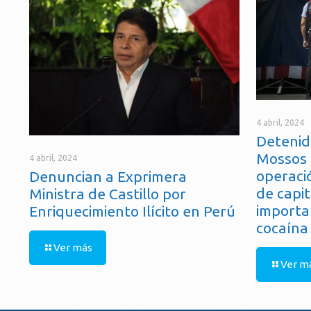
4 abril, 2024
Detenid
Mossos 
4 abril, 2024
operaci
Denuncian a Exprimera
de capit
Ministra de Castillo por
importa
Enriquecimiento Ilícito en Perú
cocaína
Ver más
Ver m