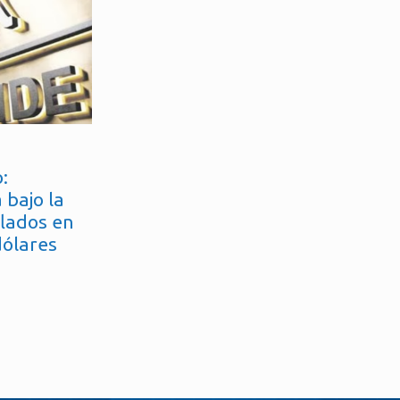
:
 bajo la
flados en
dólares