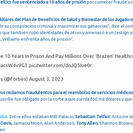
Celtics fue sentenciado a 10 años de prisión
por cometer fraude a l
dólares del Plan de Beneficios de Salud y Bienestar de los Jugador
ir su conspiración criminal y maximizar sus ganancias”, dice el co
 sino que también robó identidades de otros y amenazó a un testigo
, Williams enfrenta años de prisión”.
e 10 Years In Prison And Pay Millions Over ‘Brazen’ Healthc
o/iacsW4v9G3
pic.twitter.com/dnJQ5Iue0r
s (@Forbes)
August 3, 2023
ros reclamos fraudulentos para el reembolso de servicios médicos
uisville fue obligado por la corte a que pierda 650 mil dólares y que
 NBA
. Entre ellos estaban Milt Palacio,
Sebastian Telfair
, Antoine W
 Davis
, Jamario Moon, Alan Anderson,
Tony Allen
, Shannon Brown,
ten