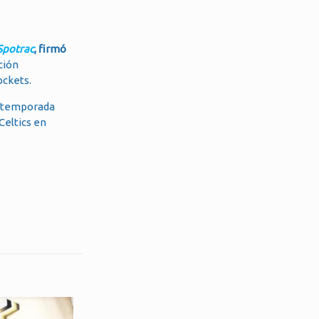
Spotrac
, firmó
ción
ockets.
la temporada
Celtics en