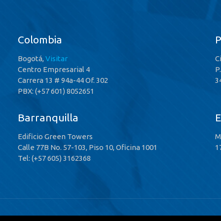
Colombia
Bogotá,
Visitar
C
Centro Empresarial 4
P
Carrera 13 # 94a-44 Of. 302
3
PBX: (+57 601) 8052651
Barranquilla
E
Edificio Green Towers
M
Calle 77B No. 57-103, Piso 10, Oficina 1001
1
Tel: (+57 605) 3162368
 Rights Reserved