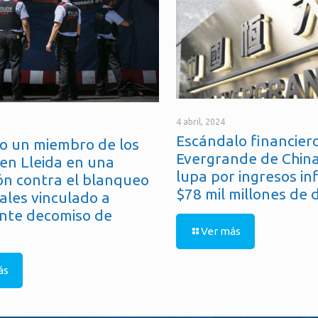
4 abril, 2024
Escándalo financiero
o un miembro de los
Evergrande de China
en Lleida en una
lupa por ingresos in
ón contra el blanqueo
$78 mil millones de 
ales vinculado a
nte decomiso de
Ver más
ás