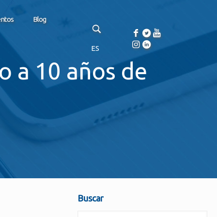
entos
Blog
ES
o a 10 años de
Buscar