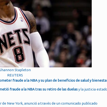
Shannon Stapleton
REUTERS
meter fraude a la NBA y su plan de beneficios de salud y bienestar
etió fraude a la NBA tras su retiro de las duelas
y la justicia esta
Sur de New York, anunció a través de un comunicado publicado