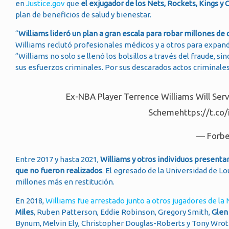
en
Justice.gov
que
el exjugador de los Nets, Rockets, Kings y 
plan de beneficios de salud y bienestar.
“
Williams lideró un plan a gran escala para robar millones de 
Williams reclutó profesionales médicos y a otros para expand
“Williams no solo se llenó los bolsillos a través del fraude,
sus esfuerzos criminales. Por sus descarados actos criminales
Ex-NBA Player Terrence Williams Will Serv
Scheme
https://t.c
— Forbe
Entre 2017 y hasta 2021,
Williams y otros individuos presenta
que no fueron realizados
. El egresado de la Universidad de Lo
millones más en restitución.
En 2018,
Williams fue arrestado junto a otros jugadores de la
Miles
, Ruben Patterson, Eddie Robinson, Gregory Smith,
Glen
Bynum, Melvin Ely, Christopher Douglas-Roberts y Tony Wro