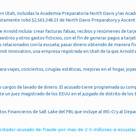
 en Utah, incluidas la Academia Preparatoria North Davis y las Aca
uestamente robó $2,563,348.23 de North Davis Preparatory y Ascen
e Arnold incluía: crear facturas falsas, recibos y resúmenes de tarj
estros y otros gastos ficticios, con el fin de generar pagos a tarje
s relacionados con la escuela; pasar dinero obtenido de manera fr
it Innovation, una empresa registrada en Utah de la que Arnold 
 viajes, conciertos, cirugías estéticas, mejoras en el hogar, joya
co cargos de lavado de dinero. El acusado tiene programada su co
 ante un juez magistrado de los EEUU en el juzgado de distrito de los
tos Financieros de Salt Lake del FBI, que incluye al IRS-CI y al De
ontador-acusado-de-fraude-por-mas-de-2-5-millones-a-escuelas