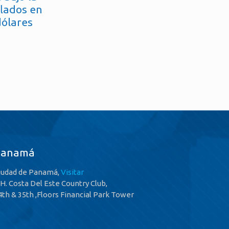
flados en
dólares
Panamá
iudad de Panamá,
Visitar
.H. Costa Del Este Country Club,
4th & 35th ,Floors Financial Park Tower