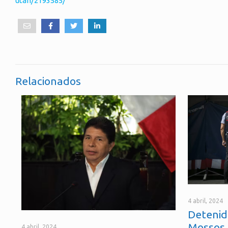
utah/2193585/
Relacionados
4 abril, 2024
Detenid
Mossos 
4 abril, 2024