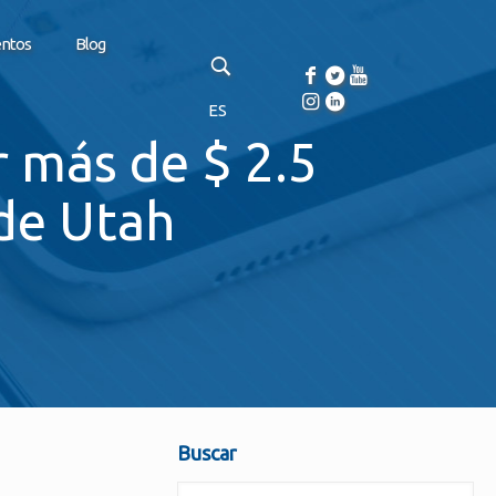
entos
Blog
ES
 más de $ 2.5
 de Utah
Buscar