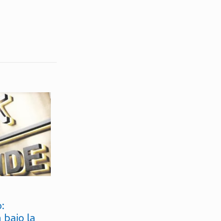
:
 bajo la