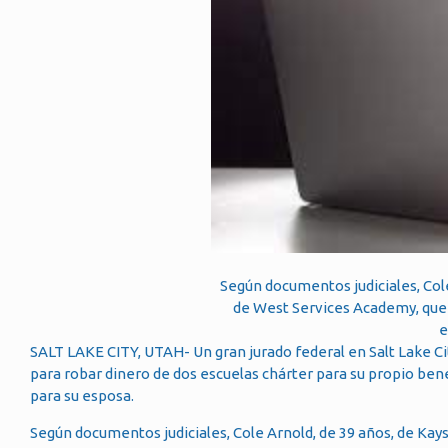
Según documentos judiciales, Cole
de West Services Academy, que 
e
SALT LAKE CITY, UTAH- Un gran jurado federal en Salt Lake C
para robar dinero de dos escuelas chárter para su propio benefi
para su esposa.
Según documentos judiciales, Cole Arnold, de 39 años, de Kays