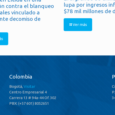
lupa por ingresos in
ón contra el blanqueo
$78 mil millones de 
ales vinculado a
nte decomiso de
Ver más
ás
Colombia
Bogotá,
Visitar
C
Centro Empresarial 4
P
Carrera 13 # 94a-44 Of. 302
3
PBX: (+57 601) 8052651