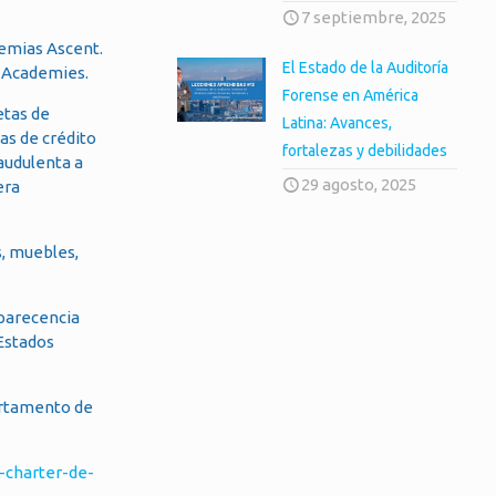
7 septiembre, 2025
demias Ascent.
El Estado de la Auditoría
t Academies.
Forense en América
etas de
Latina: Avances,
tas de crédito
fortalezas y debilidades
audulenta a
29 agosto, 2025
era
s, muebles,
mparecencia
 Estados
partamento de
-charter-de-