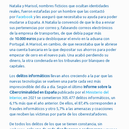
Natalia y Marisol, nombres ficticios que ocultan identidades
reales, fueron estafadas por un hombre que las contactó
por
Facebook
y les aseguró que necesitaba su ayuda para poder
mudarse a España. A Natalia la convenció de que le iba a enviar
sus pertenencias por correo y, falseando correos electrónicos
de la empresa de transportes, de que debía pagar más
de
10.000 euros
para desbloquear el envío en la aduana con
Portugal. A Marisol, en cambio, de que necesitaba que le abriese
una cuenta bancaria en la que depositar sus ahorros para poder
empezar de cero en el nuevo país. Una acabó perdiendo su
dinero, la otra condenada en los tribunales por blanqueo de
capitales.
Los
delitos informáticos
llevan años creciendo a la par que las
nuevas tecnologías se vuelven una parte cada vez más
imprescindible del día a día. Según el último
Informe sobre la
Cibercriminalidad en España
publicado por el
Ministerio del
Interior
, en 2021 se cometieron 305.477 delitos informáticos, un
6,1% más que el año anterior. De ellos, el 87,4% corresponden a
fraudes informáticos y otro 5,7% a las amenazas y coacciones
que reciben las víctimas por parte de los ciberestafadores.
De todos los delitos de los que se tienen constancia, sin