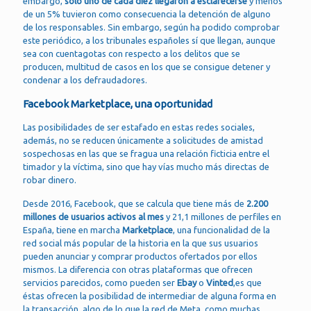
embargo,
solo uno de cada diez llegaron a esclarecerse
y menos
de un 5% tuvieron como consecuencia la detención de alguno
de los responsables. Sin embargo, según ha podido comprobar
este periódico, a los tribunales españoles sí que llegan, aunque
sea con cuentagotas con respecto a los delitos que se
producen, multitud de casos en los que se consigue detener y
condenar a los defraudadores.
Facebook Marketplace, una oportunidad
Las posibilidades de ser estafado en estas redes sociales,
además, no se reducen únicamente a solicitudes de amistad
sospechosas en las que se fragua una relación ficticia entre el
timador y la víctima, sino que hay vías mucho más directas de
robar dinero.
Desde 2016, Facebook, que se calcula que tiene más de
2.200
millones de usuarios activos al mes
y 21,1 millones de perfiles en
España, tiene en marcha
Marketplace
, una funcionalidad de la
red social más popular de la historia en la que sus usuarios
pueden anunciar y comprar productos ofertados por ellos
mismos. La diferencia con otras plataformas que ofrecen
servicios parecidos, como pueden ser
Ebay
o
Vinted
,es que
éstas ofrecen la posibilidad de intermediar de alguna forma en
la transacción, algo de lo que la red de Meta, como muchas