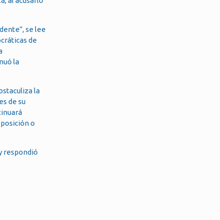
a, al acusarlo
ente”, se lee
cráticas de
a
nuó la
staculiza la
es de su
tinuará
 posición o
 y respondió