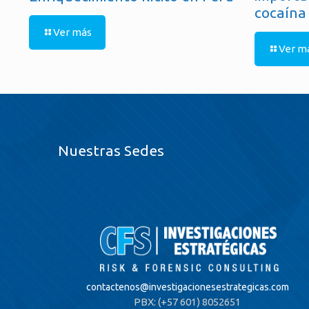
cocaína
Ver más
Ver m
Nuestras Sedes
contactenos@
investigacionesestrategicas.com
PBX: (+57 601) 8052651