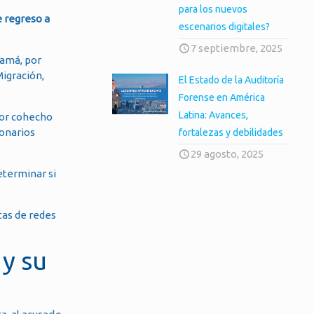
para los nuevos
e regreso a
escenarios digitales?
7 septiembre, 2025
namá, por
Migración,
El Estado de la Auditoría
Forense en América
Latina: Avances,
por cohecho
lonarios
fortalezas y debilidades
29 agosto, 2025
eterminar si
tas de redes
 y su