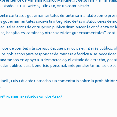
expresidente de Panamá Ricardo Martinelli y de su familia inmediat
e Estado EE.UU., Antony Blinken, en un comunicado.
amente contratos gubernamentales durante su mandato como presid
s gubernamentales socava la integridad de las instituciones demo
d. Tales actos de corrupción pública disminuyen la confianza en l
las, hospitales, caminos y otros servicios gubernamentales”, conti
os de combatir la corrupción, que perjudica el interés público, ob
 los gobiernos para responder de manera efectiva a las necesidad
panameños en apoyo a la democracia y el estado de derecho, y con
poder público para beneficio personal, independientemente de su
inelli, Luis Eduardo Camacho, un comentario sobre la prohibición
.
nelli-panama-estados-unidos-trax/