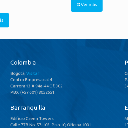
Ver más
ás
Colombia
Bogotá,
Visitar
C
Centro Empresarial 4
P
Carrera 13 # 94a-44 Of. 302
3
PBX: (+57 601) 8052651
Barranquilla
E
Edificio Green Towers
M
Calle 77B No. 57-103, Piso 10, Oficina 1001
1