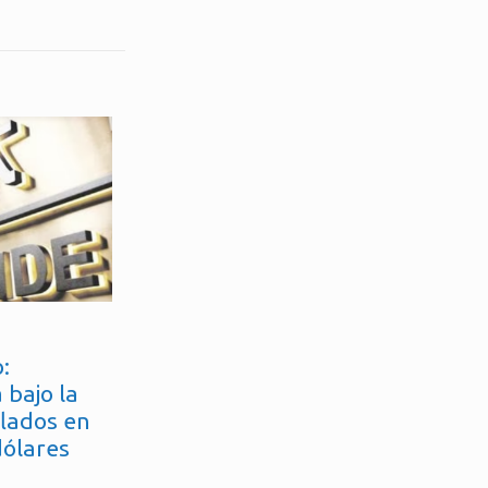
:
 bajo la
flados en
dólares