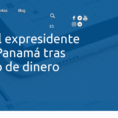
entos
Blog
ES
el expresidente
 Panamá tras
o de dinero