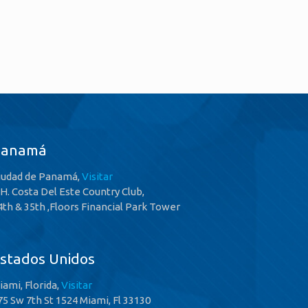
Panamá
iudad de Panamá,
Visitar
.H. Costa Del Este Country Club,
4th & 35th ,Floors Financial Park Tower
stados Unidos
iami, Florida,
Visitar
75 Sw 7th St 1524 Miami, Fl 33130