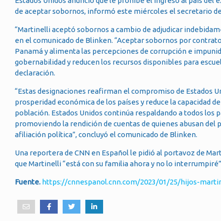
Estados Unidos anunció que le prohíbe el ingreso al país del 
de aceptar sobornos, informó este miércoles el secretario d
“Martinelli aceptó sobornos a cambio de adjudicar indebid
en el comunicado de Blinken. “Aceptar sobornos por contrato
Panamá y alimenta las percepciones de corrupción e impunida
gobernabilidad y reducen los recursos disponibles para escue
declaración.
“Estas designaciones reafirman el compromiso de Estados Unid
prosperidad económica de los países y reduce la capacidad de
población. Estados Unidos continúa respaldando a todos los 
promoviendo la rendición de cuentas de quienes abusan del 
afiliación política”, concluyó el comunicado de Blinken.
Una reportera de CNN en Español le pidió al portavoz de Mart
que Martinelli “está con su familia ahora y no lo interrumpiré”
Fuente.
https://cnnespanol.cnn.com/2023/01/25/hijos-marti