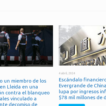
4 abril, 2024
Escándalo financiero
o un miembro de los
Evergrande de China
en Lleida en una
lupa por ingresos in
ón contra el blanqueo
$78 mil millones de 
ales vinculado a
nte decomiso de