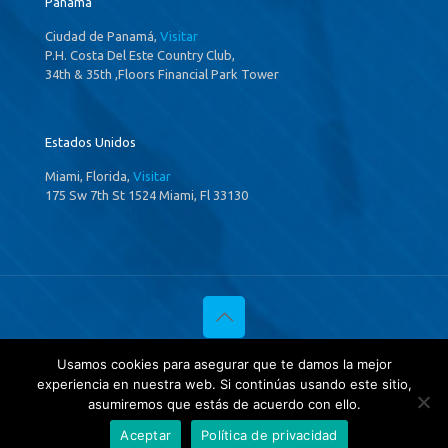
Panamá
Ciudad de Panamá,
Visitar
P.H. Costa Del Este Country Club,
34th & 35th ,Floors Financial Park Tower
Estados Unidos
Miami, Florida,
Visitar
175 Sw 7th St 1524 Miami, Fl 33130
© 2020 Investigaciones Estratégicas & Asociados. All Rights
Usamos cookies para asegurar que te damos la mejor
Reserved
experiencia en nuestra web. Si continúas usando este sitio,
Política de privacidad
y
Tratamientos de datos.
asumiremos que estás de acuerdo con ello.
Aceptar
Política de privacidad