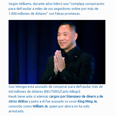
Según Williams, durante años lideró una “compleja conspiración
para defraudar a miles de sus seguidores online por más de
1.000 millones de dólares” con falsas promesas.
Guo Wengui está acusado de conspirar para defraudar más de
mil millones de dólares (REUTERS/Carlo Allegri)
Kwok tiene ante sí además
cargos por blanqueo de dinero y de
otros delitos
y junto a él fue acusado su socio
King Ming Je
,
conocido como
William Je
, quien por ahora no ha sido
arrestado.