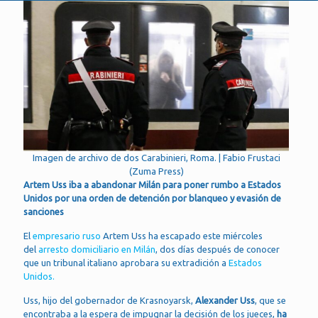
Imagen de archivo de dos Carabinieri, Roma. | Fabio Frustaci
(Zuma Press)
Artem Uss iba a abandonar Milán para poner rumbo a Estados
Unidos por una orden de detención por blanqueo y evasión de
sanciones
El
empresario ruso
Artem Uss ha escapado este miércoles
del
arresto domiciliario en Milán
, dos días después de conocer
que un tribunal italiano aprobara su extradición a
Estados
Unidos.
Uss, hijo del gobernador de Krasnoyarsk,
Alexander Uss
, que se
encontraba a la espera de impugnar la decisión de los jueces,
ha