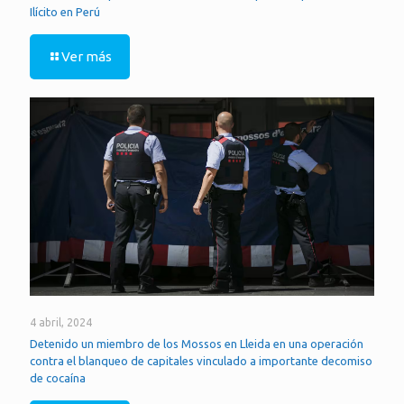
Ilícito en Perú
Ver más
4 abril, 2024
Detenido un miembro de los Mossos en Lleida en una operación
contra el blanqueo de capitales vinculado a importante decomiso
de cocaína