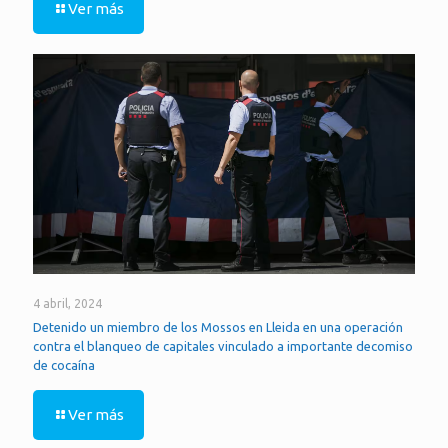
Ver más
4 abril, 2024
Detenido un miembro de los Mossos en Lleida en una operación
contra el blanqueo de capitales vinculado a importante decomiso
de cocaína
Ver más