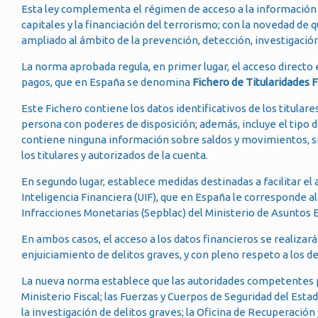
Esta ley complementa el régimen de acceso a la información f
capitales y la financiación del terrorismo; con la novedad de q
ampliado al ámbito de la prevención, detección, investigació
La norma aprobada regula, en primer lugar, el acceso directo 
pagos, que en España se denomina
Fichero de Titularidades 
Este Fichero contiene los datos identificativos de los titular
persona con poderes de disposición; además, incluye el tipo d
contiene ninguna información sobre saldos y movimientos, sino
los titulares y autorizados de la cuenta.
En segundo lugar, establece medidas destinadas a facilitar el a
Inteligencia Financiera (UIF), que en España le corresponde a
Infracciones Monetarias (Sepblac) del Ministerio de Asuntos
En ambos casos, el acceso a los datos financieros se realizar
enjuiciamiento de delitos graves, y con pleno respeto a los d
La nueva norma establece que las autoridades competentes par
Ministerio Fiscal; las Fuerzas y Cuerpos de Seguridad del Es
la investigación de delitos graves; la Oficina de Recuperación 