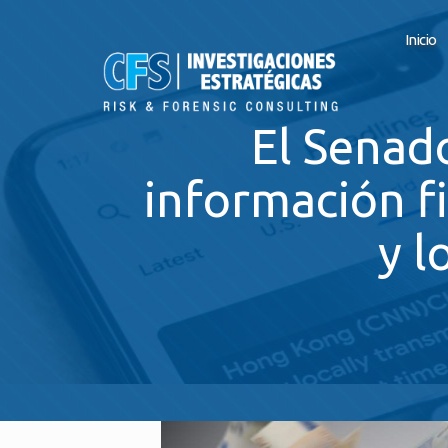
Inicio
El Senado
información f
y l