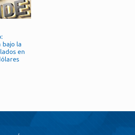
:
 bajo la
flados en
dólares