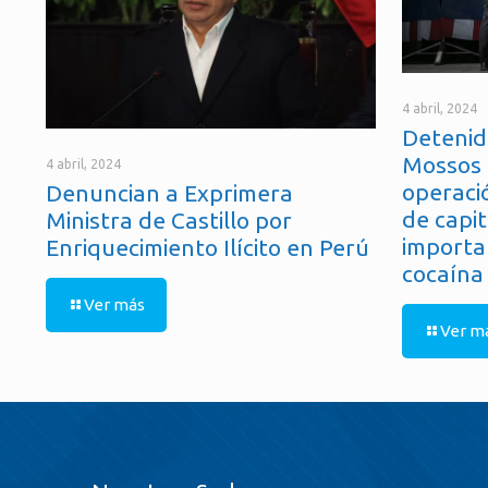
4 abril, 2024
Detenid
Mossos 
4 abril, 2024
operaci
Denuncian a Exprimera
de capit
Ministra de Castillo por
importa
Enriquecimiento Ilícito en Perú
cocaína
Ver más
Ver m