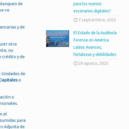
 blanqueo de
para los nuevos
se ve
escenarios digitales?
7 septiembre, 2025
ancarias y de
El Estado de la Auditoría
Forense en América
uier otra
Latina: Avances,
nte, no
fortalezas y debilidades
 crédito y de
29 agosto, 2025
as Unidades de
Capitales
e
gación o
ersonales.
n el
asumidas para
ión Adjunta de