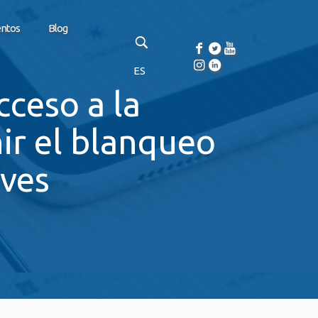
entos
Blog
ES
cceso a la
ir el blanqueo
aves