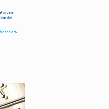
el orden
ción del
financiera-