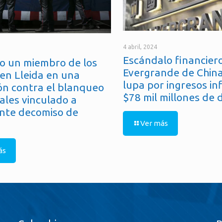
4 abril, 2024
Escándalo financiero
o un miembro de los
Evergrande de China
en Lleida en una
lupa por ingresos in
ón contra el blanqueo
$78 mil millones de 
ales vinculado a
nte decomiso de
Ver más
ás