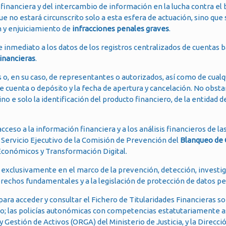
inanciera y del intercambio de información en la lucha contra el
ue no estará circunscrito solo a esta esfera de actuación, sino que 
n y enjuiciamiento de
infracciones penales graves
.
e inmediato a los datos de los registros centralizados de cuentas b
Financieras
.
es o, en su caso, de representantes o autorizados, así como de cualq
e cuenta o depósito y la fecha de apertura y cancelación. No obsta
 e solo la identificación del producto financiero, de la entidad de
cceso a la información financiera y a los análisis financieros de l
l Servicio Ejecutivo de la Comisión de Prevención del
Blanqueo de 
 Económicos y Transformación Digital.
á exclusivamente en el marco de la prevención, detección, investi
erechos fundamentales y a la legislación de protección de datos p
a acceder y consultar el Fichero de Titularidades Financieras so
tado; las policías autonómicas con competencias estatutariamente 
y Gestión de Activos (ORGA) del Ministerio de Justicia, y la Direcc