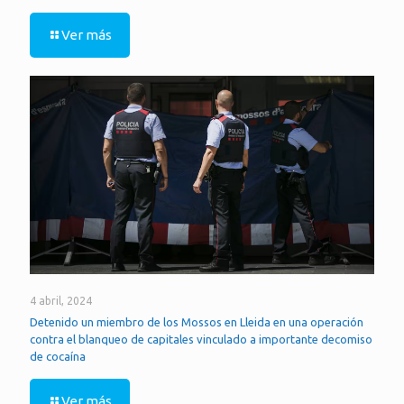
Ver más
4 abril, 2024
Detenido un miembro de los Mossos en Lleida en una operación
contra el blanqueo de capitales vinculado a importante decomiso
de cocaína
Ver más