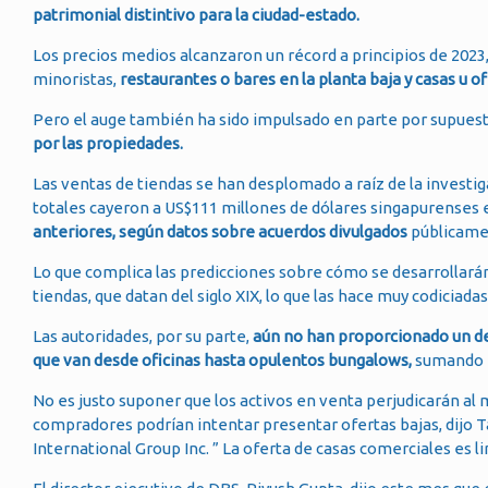
patrimonial distintivo para la ciudad-estado.
Los precios medios alcanzaron un récord a principios de 202
minoristas,
restaurantes o bares en la planta baja y casas u of
Pero el auge también ha sido impulsado en parte por supuest
por las propiedades.
Las ventas de tiendas se han desplomado a raíz de la investi
totales cayeron a US$111 millones de dólares singapurenses e
anteriores, según datos sobre acuerdos divulgados
públicamen
Lo que complica las predicciones sobre cómo se desarrollarán
tiendas, que datan del siglo XIX, lo que las hace muy codiciadas
Las autoridades, por su parte,
aún no han proporcionado un de
que van desde oficinas hasta opulentos bungalows,
sumando m
No es justo suponer que los activos en venta perjudicarán a
compradores podrían intentar presentar ofertas bajas, dijo T
International Group Inc. ” La oferta de casas comerciales es 