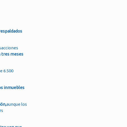
respaldados
nsacciones
s tres meses
e 6.500
ros inmuebles
ión,
aunque los
rs