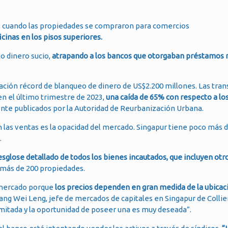
3, cuando las propiedades se compraron para comercios
icinas en los pisos superiores.
o dinero sucio,
atrapando a los bancos que otorgaban préstamos 
gación récord de blanqueo de dinero de US$2.200 millones. Las tra
n el último trimestre de 2023,
una caída de 65% con respecto a lo
te publicados por la Autoridad de Reurbanización Urbana.
 las ventas es la opacidad del mercado. Singapur tiene poco más d
.
sglose detallado de todos los bienes incautados, que incluyen ot
ás de 200 propiedades.
l mercado porque
los precios dependen en gran medida de la ubicac
ang Wei Leng, jefe de mercados de capitales en Singapur de Collie
limitada y la oportunidad de poseer una es muy deseada”.