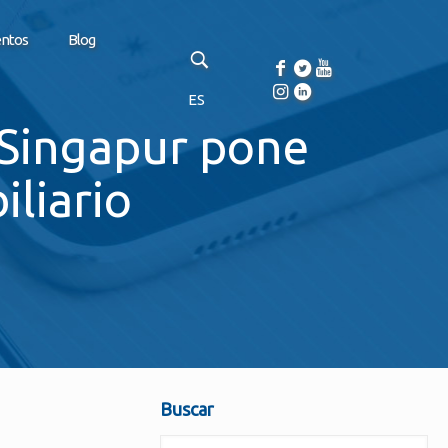
entos
Blog
ES
 Singapur pone
liario
Buscar