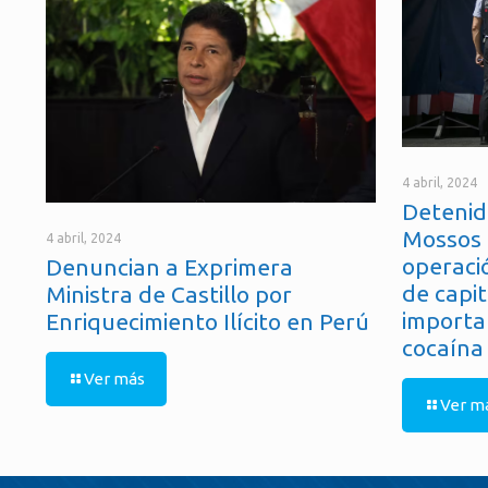
4 abril, 2024
Detenid
Mossos 
4 abril, 2024
operaci
Denuncian a Exprimera
de capit
Ministra de Castillo por
importa
Enriquecimiento Ilícito en Perú
cocaína
Ver más
Ver m