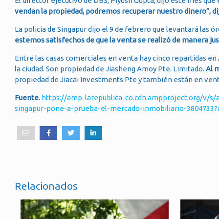
El director ejecutivo de DBS, Piyush Gupta, dijo este mes que 
vendan la propiedad, podremos recuperar nuestro dinero”, di
La policía de Singapur dijo el 9 de febrero que levantará las
estemos satisfechos de que la venta se realizó de manera jus
Entre las casas comerciales en venta hay cinco repartidas en
la ciudad. Son propiedad de Jiasheng Amoy Pte. Limitado.
Al 
propiedad de Jiacai Investments Pte y también están en ven
Fuente.
https://amp-larepublica-co.cdn.ampproject.org/v/s
singapur-pone-a-prueba-el-mercado-inmobiliario-380473
Relacionados