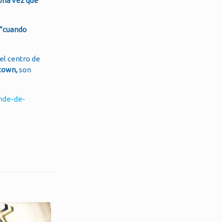
Una vez que
“cuando
el centro de
atown,
son
nde-de-