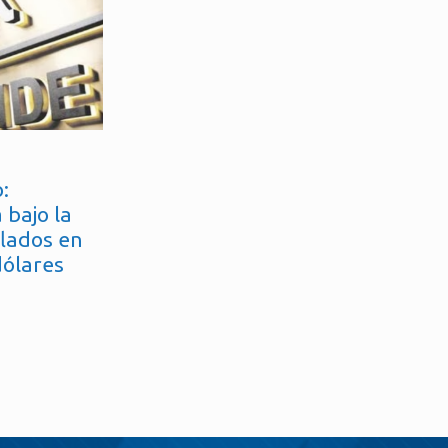
:
 bajo la
flados en
dólares