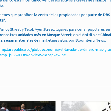
el banco está intentando vender los activos a través de síndicos.
“
jo.
 órdenes que prohíben la venta de las propiedades por parte de
DBS 
ta”.
 Amoy Street y Telok Ayer Street, lugares para cenar populares en 
menos tres unidades más en Mosque Street, en el distrito de Chin
ta, según materiales de marketing vistos por Bloomberg News.
/amp.larepublica.co/globoeconomia/el-lavado-de-dinero-mas-gra
3?amp_js_v=0.1#webview=1&cap=swipe