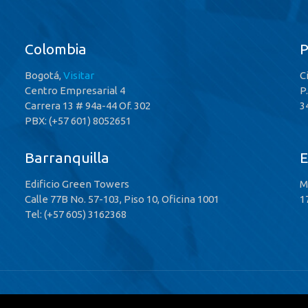
Colombia
Bogotá,
Visitar
C
Centro Empresarial 4
P
Carrera 13 # 94a-44 Of. 302
3
PBX: (+57 601) 8052651
Barranquilla
E
Edificio Green Towers
M
Calle 77B No. 57-103, Piso 10, Oficina 1001
1
Tel: (+57 605) 3162368
 Rights Reserved