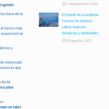
7 septiembre, 2025
e agosto
ba clave de la
El Estado de la Auditoría
Forense en América
Latina: Avances,
 el banco más
fortalezas y debilidades
 exposición al
29 agosto, 2025
ativos y
tado estancado
nversores que
 ola de
nco para
Con
onan un valor