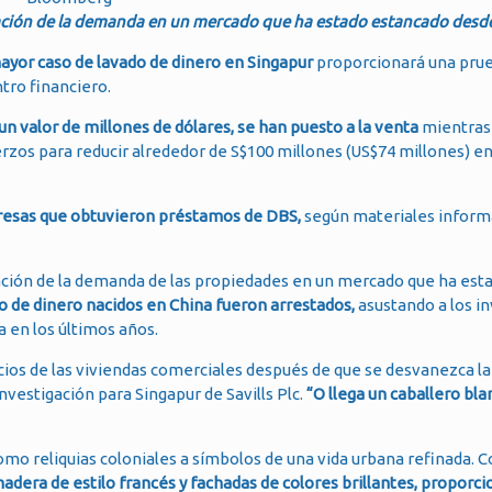
cación de la demanda en un mercado que ha estado estancado desd
ayor caso de lavado de dinero en Singapur
proporcionará una prue
tro financiero.
n valor de millones de dólares, se han puesto a la venta
mientras
uerzos para reducir alrededor de S$100 millones (US$74 millones) en
resas que obtuvieron préstamos de DBS,
según materiales inform
cación de la demanda de las propiedades en un mercado que ha es
 de dinero nacidos en China fueron arrestados,
asustando a los i
a en los últimos años.
cios de las viviendas comerciales después de que se desvanezca la
nvestigación para Singapur de Savills Plc.
“O llega un caballero bla
omo reliquias coloniales a símbolos de una vida urbana refinada. 
dera de estilo francés y fachadas de colores brillantes, proporci