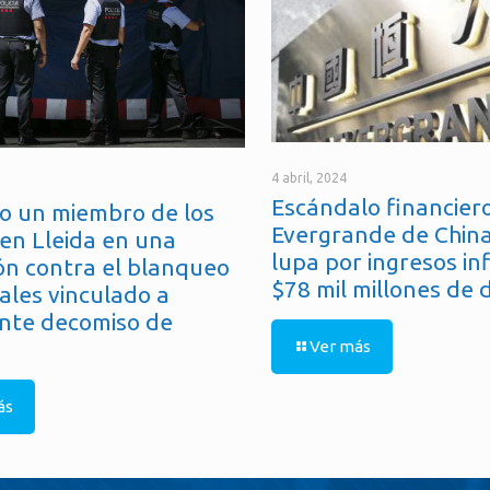
4 abril, 2024
Escándalo financiero
o un miembro de los
Evergrande de China
en Lleida en una
lupa por ingresos in
ón contra el blanqueo
$78 mil millones de 
ales vinculado a
nte decomiso de
Ver más
ás