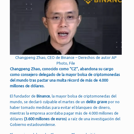
Changpeng Zhao, CEO de Binance – Derechos de autor AP
Photo, File
Changpeng Zhao, conocido como “CZ”, abandona su cargo
como consejero delegado de la mayor bolsa de criptomonedas
del mundo tras pactar una multa récord de más de 4.000
millones de dólares.
El fundador de
Binance
, la mayor bolsa de criptomonedas del
mundo, se declaró culpable el martes de un
delito grave
por no
haber tomado medidas para evitar el blanqueo de dinero,
mientras la empresa acordaba pagar más de 4.000 millones de
dólares
(3.600 millones de euros
) a raíz de una investigación del
Gobierno estadounidense.