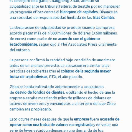
El consejero delegado, Changpeng Zhao, admitió su
culpabilidad ante un tribunal federal de Seattle por no mantener
un programa eficaz contra el
blanqueo de capitales
. Binance es
una sociedad de responsabilidad limitada de las
Islas Caimán.
La declaración de culpabilidad se produce cuando la empresa
acordó pagar más de 4.000 millones de dólares (3.600 millones
de euros) como parte de un
acuerdo con el gobierno
estadounidense
, según dijo a The Associated Press una fuente
del entorno.
La persona confirmó la cantidad bajo condición de anonimato
antes de un anuncio previsto. La acusación era similar a las
prácticas descubiertas tras el
colapso de la segunda mayor
bolsa de criptodivisas
, FTX, el año pasado.
Zhao se había enfrentado anteriormente a acusaciones
de
desvío de fondos de clientes,
ocultando el hecho de que la
empresa estaba mezclando miles de millones de dólares en
activos de inversores y enviándolos a un tercero del que Zhao
también era propietario.
Esto ocurre meses después de que la
empresa
fuera
acusada de
operar como una bolsa de valores no registrada
y de violar una
serie de leyes estadounidenses en una demanda de los