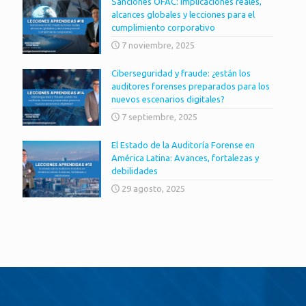
Sanciones OFAC: implicaciones reales,
alcances globales y lecciones para el
cumplimiento corporativo
7 noviembre, 2025
Ciberseguridad y fraude: ¿están los
auditores forenses preparados para los
nuevos escenarios digitales?
7 septiembre, 2025
El Estado de la Auditoría Forense en
América Latina: Avances, fortalezas y
debilidades
29 agosto, 2025