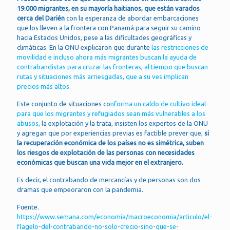
19.000 migrantes, en su mayoría haitianos, que están varados
cerca del Darién
con la esperanza de abordar embarcaciones
que los lleven a la frontera con Panamá para seguir su camino
hacia Estados Unidos, pese a las dificultades geográficas y
climáticas. En la ONU explicaron que durante
las restricciones de
movilidad e incluso ahora más migrantes buscan la ayuda de
contrabandistas para cruzar las fronteras, al tiempo que buscan
rutas y situaciones más arriesgadas, que a su ves implican
precios más altos.
Este conjunto de situaciones co
nforma un caldo de cultivo ideal
para que los migrantes y refugiados sean más vulnerables a los
abusos
, la explotación y la trata, insisten los expertos de la ONU
y agregan que por experiencias previas es factible prever que,
si
la recuperación económica de los países no es simétrica, suben
los riesgos de explotación de las personas con necesidades
económicas que buscan una vida mejor en el extranjero.
Es decir, el contrabando de mercancías y de personas son dos
dramas que empeoraron con la pandemia.
Fuente.
https://www.semana.com/economia/macroeconomia/articulo/el-
flagelo-del-contrabando-no-solo-crecio-sino-que-se-