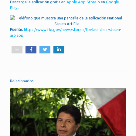
Descarga la aplicación gratis en
Apple App Store
o en
Google
Play
.
Fuente.
https://www.fbi.gov/news/stories/fbi-launches-stolen-
art-app
Relacionados