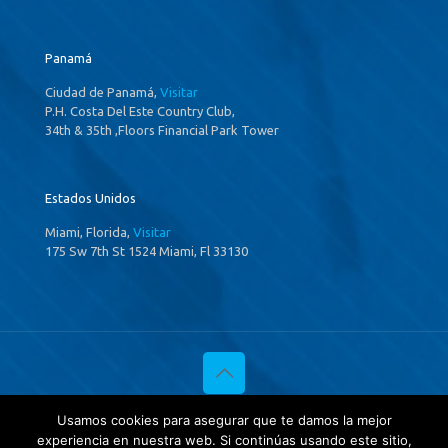
Panamá
Ciudad de Panamá,
Visitar
P.H. Costa Del Este Country Club,
34th & 35th ,Floors Financial Park Tower
Estados Unidos
Miami, Florida,
Visitar
175 Sw 7th St 1524 Miami, Fl 33130
© 2020 Investigaciones Estratégicas & Asociados. All Rights
Usamos cookies para asegurar que te damos la mejor
Reserved
experiencia en nuestra web. Si continúas usando este sitio,