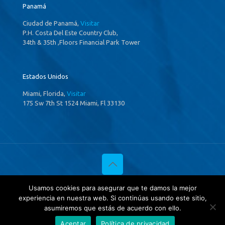
Panamá
Ciudad de Panamá,
Visitar
P.H. Costa Del Este Country Club,
34th & 35th ,Floors Financial Park Tower
Estados Unidos
Miami, Florida,
Visitar
175 Sw 7th St 1524 Miami, Fl 33130
© 2020 Investigaciones Estratégicas & Asociados. All Rights
Usamos cookies para asegurar que te damos la mejor
Reserved
experiencia en nuestra web. Si continúas usando este sitio,
Política de privacidad
y
Tratamientos de datos.
asumiremos que estás de acuerdo con ello.
Aceptar
Política de privacidad