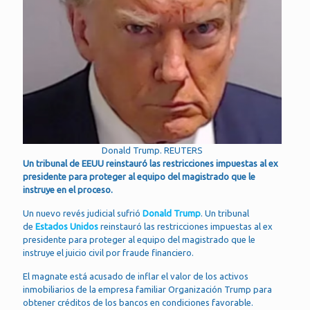
Donald Trump. REUTERS
Un tribunal de EEUU reinstauró las restricciones impuestas al ex
presidente para proteger al equipo del magistrado que le
instruye en el proceso.
Un nuevo revés judicial sufrió
Donald Trump
. Un tribunal
de
Estados Unidos
reinstauró las restricciones impuestas al ex
presidente para proteger al equipo del magistrado que le
instruye el juicio civil por fraude financiero.
El magnate está acusado de inflar el valor de los activos
inmobiliarios de la empresa familiar Organización Trump para
obtener créditos de los bancos en condiciones favorable.