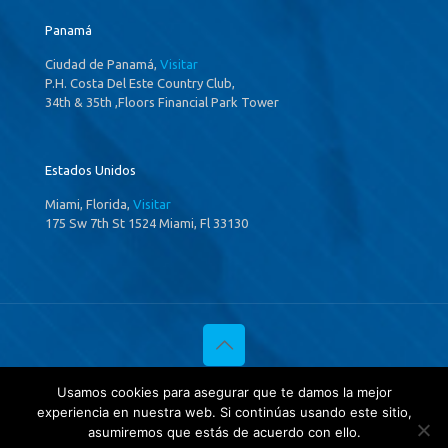
Panamá
Ciudad de Panamá,
Visitar
P.H. Costa Del Este Country Club,
34th & 35th ,Floors Financial Park Tower
Estados Unidos
Miami, Florida,
Visitar
175 Sw 7th St 1524 Miami, Fl 33130
© 2020 Investigaciones Estratégicas & Asociados. All Rights
Usamos cookies para asegurar que te damos la mejor
Reserved
experiencia en nuestra web. Si continúas usando este sitio,
Política de privacidad
y
Tratamientos de datos.
asumiremos que estás de acuerdo con ello.