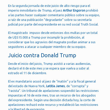
En la segunda jornada de este juicio de alto riesgo para el
imperio inmobiliario de Trump, el juez
Arthur Engoron
prohibió
a las partes hacer cualquier comentario público sobre su equipo,
a raíz de una publicación “degradante” sobre su secretaría
judicial por parte del expresidente en su red social Truth Social.
El magistrado impuso desde entonces dos multas por un total
de U$S15.000 a Trump por incumplir la prohibición, al
considerar que los agravios del magnate podían animar a sus
seguidores a atacar a cualquier miembro de su equipo.
Juicio contra Donald Trump
Desde el inicio del juicio, Trump asistió a varias audiencias,
declaró el 6 de este mes y se espera que vuelva a subir al
estrado el 11 de diciembre.
El ex mandatario acusó al juez de “matón” y a la fiscal general
del estado de Nueva York,
Letitia James
, de “corrupta” y
“racista”. Un tribunal de apelaciones suspendió las restricciones
impuestas el 16 de este mes, tras un recurso de los abogados
del expresidente. Según una decisión dictada hoy, la corte de
apelaciones rechazó este recurso y restableció las restricciones
a la libertad de expresión.