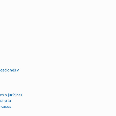
igaciones y
s o jurídicas
para la
e casos