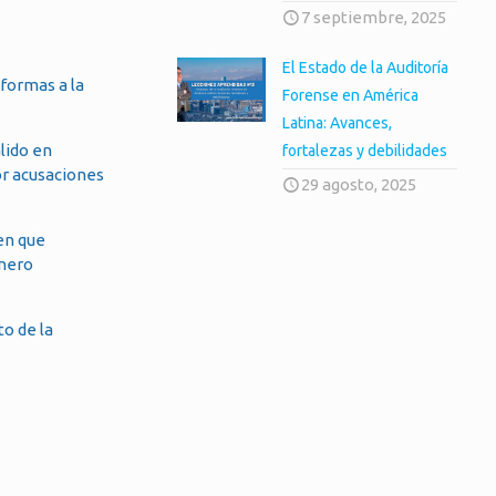
7 septiembre, 2025
El Estado de la Auditoría
eformas a la
Forense en América
Latina: Avances,
lido en
fortalezas y debilidades
r acusaciones
29 agosto, 2025
en que
inero
to de la