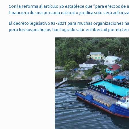
Con la reforma al artículo 26 establece que “para efectos de i
financiera de una persona natural o jurídica solo será autori
El decreto legislativo 93-2021 para muchas organizaciones h
pero los sospechosos han logrado salir en libertad por no te