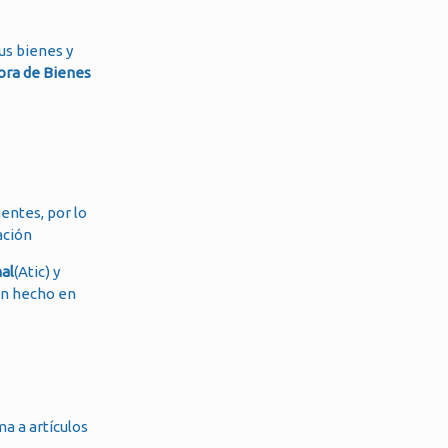
us bienes y
ora de Bienes
uentes, por lo
ación
al
(Atic) y
han hecho en
ma a artículos