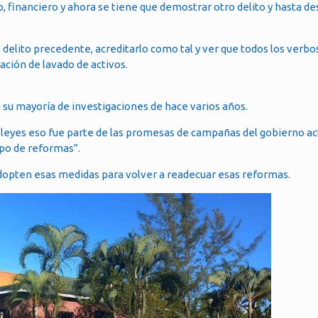
, financiero y ahora se tiene que demostrar otro delito y hasta d
 el delito precedente, acreditarlo como tal y ver que todos los verbo
ación de lavado de activos.
 su mayoría de investigaciones de hace varios años.
 leyes eso fue parte de las promesas de campañas del gobierno act
po de reformas”.
adopten esas medidas para volver a readecuar esas reformas.