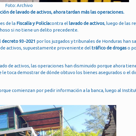
Foto: Archivo
ción de lavado de activos, ahora tardan más las operaciones.
nes de la
Fiscalía y Policía
contra el
lavado de activos
, luego de las r
hoso si no tiene un delito precedente.
l
decreto 93-2021
por los juzgados y tribunales de Honduras han sa
o de activos, supuestamente proveniente del
tráfico de drogas
o po
avado de activos, las operaciones han disminuido porque ahora tien
e le toca demostrar de dónde obtuvo los bienes asegurados o el d
porque comienzan por pedir información a la banca, luego al Institu