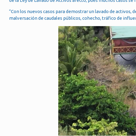
de la Ley de Lavado de Activos afectó, pues muchos casos se 
“Con los nuevos casos para demostrar un lavado de activos, d
malversación de caudales públicos, cohecho, tráfico de influe