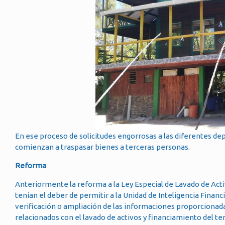
En ese proceso de solicitudes engorrosas a las diferentes d
comienzan a traspasar bienes a terceras personas.
Reforma
Anteriormente la reforma a la Ley Especial de Lavado de Activ
tenían el deber de permitir a la Unidad de Inteligencia Financ
verificación o ampliación de las informaciones proporcionada
relacionados con el lavado de activos y financiamiento del te