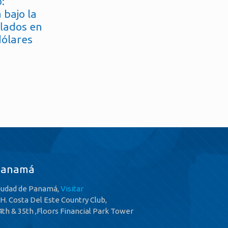
:
 bajo la
flados en
dólares
Panamá
iudad de Panamá,
Visitar
.H. Costa Del Este Country Club,
4th & 35th ,Floors Financial Park Tower