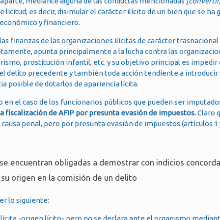
–, y aparte, mediante alguna de las conductas mencionadas
[convertir,
de licitud; es decir, disimular el carácter ilícito de un bien que se h
 económico y financiero.
s finanzas de las organizaciones ilícitas de carácter trasnacional a
amente, apunta principalmente a la lucha contra las organizacio
orismo, prostitución infantil, etc. y su objetivo principal es impedir
a el delito precedente y también toda acción tendiente a introducir 
 posible de dotarlos de apariencia lícita.
lvo en el caso de los funcionarios públicos que pueden ser imputado
una fiscalización de AFIP por presunta evasión de impuestos.
Claro 
ausa penal, pero por presunta evasión de impuestos (artículos 1 y 
s se encuentran obligadas a demostrar con indicios concord
su origen en la comisión de un delito
r lo siguiente:
lícita -origen lícito- pero no se declara ante el organismo mediant