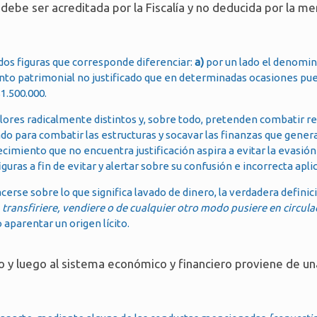
debe ser acreditada por la Fiscalía y no deducida por la me
dos figuras que corresponde diferenciar:
a)
por un lado el denomin
to patrimonial no justificado que en determinadas ocasiones pue
1.500.000.
lores radicalmente distintos y, sobre todo, pretenden combatir r
sado para combatir las estructuras y socavar las finanzas que gener
ecimiento que no encuentra justificación aspira a evitar la evasión
ras a fin de evitar y alertar sobre su confusión e incorrecta apli
cerse sobre lo que significa lavado de dinero, la verdadera definici
, transfiriere, vendiere o de cualquier otro modo pusiere en circula
 aparentar un origen lícito.
to y luego al sistema económico y financiero proviene de un