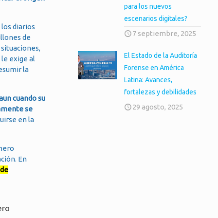
para los nuevos
escenarios digitales?
los diarios
7 septiembre, 2025
illones de
 situaciones,
El Estado de la Auditoría
le exige al
Forense en América
esumir la
Latina: Avances,
fortalezas y debilidades
 aun cuando su
29 agosto, 2025
iamente se
uirse en la
inero
ación. En
 de
ero