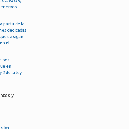
 transferir,
a generado
 partir de la
nes dedicadas
 que se sigan
en el
s por
que en
2 de la ley
antes y
e las