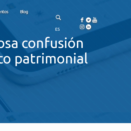
entos
Blog
ES
rosa confusión
to patrimonial