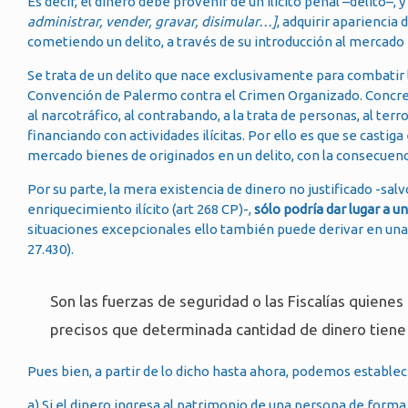
Es decir, el dinero debe provenir de un ilícito penal –delito
administrar, vender, gravar, disimular…]
, adquirir apariencia 
cometiendo un delito, a través de su introducción al mercado
Se trata de un delito que nace exclusivamente para combatir la
Convención de Palermo contra el Crimen Organizado. Concret
al narcotráfico, al contrabando, a la trata de personas, al terr
financiando con actividades ilícitas. Por ello es que se castig
mercado bienes de originados en un delito, con la consecuencia
Por su parte, la mera existencia de dinero no justificado -sa
enriquecimiento ilícito (art 268 CP)-,
sólo podría dar lugar a 
situaciones excepcionales ello también puede derivar en una c
27.430).
Son las fuerzas de seguridad o las Fiscalías quiene
precisos que determinada cantidad de dinero tiene 
Pues bien, a partir de lo dicho hasta ahora, podemos establece
a) Si el dinero ingresa al patrimonio de una persona de forma 