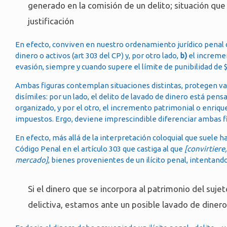
generado en la comisión de un delito; situación que 
justificación
En efecto, conviven en nuestro ordenamiento jurídico penal 
dinero o activos (art 303 del CP) y, por otro lado,
b)
el incremen
evasión, siempre y cuando supere el límite de punibilidad de $
Ambas figuras contemplan situaciones distintas, protegen va
disímiles: por un lado, el delito de lavado de dinero está pen
organizado, y por el otro, el incremento patrimonial o enriqu
impuestos. Ergo, deviene imprescindible diferenciar ambas figu
En efecto, más allá de la interpretación coloquial que suele ha
Código Penal en el artículo 303 que castiga al que
[convirtiere
mercado]
, bienes provenientes de un ilícito penal, intentando
Si el dinero que se incorpora al patrimonio del suje
delictiva, estamos ante un posible lavado de dinero