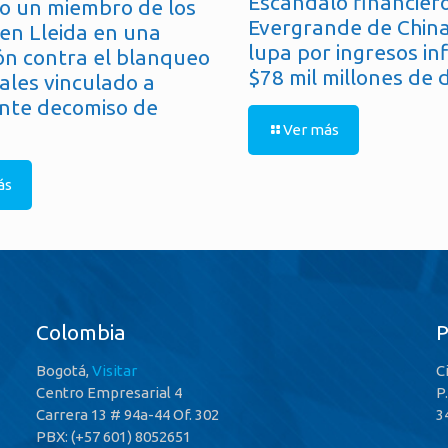
Escándalo financiero
o un miembro de los
Evergrande de China
en Lleida en una
lupa por ingresos in
ón contra el blanqueo
$78 mil millones de 
ales vinculado a
nte decomiso de
Ver más
ás
Colombia
Bogotá,
Visitar
C
Centro Empresarial 4
P
Carrera 13 # 94a-44 Of. 302
3
PBX: (+57 601) 8052651