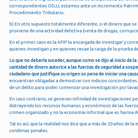
correspondientes DDJJ, estamos ante un Incremento Patrimonial 
Procedimiento Tributario
.
b) En otro supuesto totalmente diferente, si el dinero que se
proviene de una actividad delictiva (venta de drogas, corrupc
En el primer caso es la AFIP la encargada de investigar y corre
quienes investigan y en quienes recae la carga de la prueba del
Lo que no debería suceder, aunque como se dijo al inicio de l
cantidad de dinero autorice a las fuerzas de seguridad a sospe
ciudadano que justifique su origen so pena de iniciar una caus
encuentran obligadas a demostrar con indicios concordantes 
de un delito para poder comenzar una investigación por lavad
En caso contrario, se generan infinidad de investigaciones p
distrayendo los recursos humanos y económicos de las fuerzas
crimen organizado y no la economía informal que es harina de
Tal es así, que la realidad nos dice que a más de 20 años de la 
condenas penales.