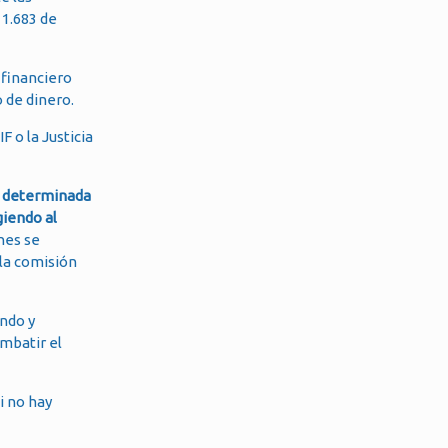
11.683 de
 financiero
 de dinero.
F o la Justicia
de determinada
giendo al
enes se
 la comisión
ando y
mbatir el
si no hay