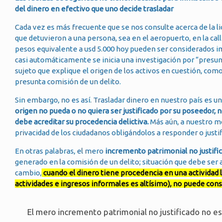
del dinero en efectivo que uno decide trasladar
Cada vez es más frecuente que se nos consulte acerca de la lici
que detuvieron a una persona, sea en el aeropuerto, en la call
pesos equivalente a usd 5.000 hoy pueden ser considerados imp
casi automáticamente se inicia una investigación por “presunto
sujeto que explique el origen de los activos en cuestión, com
presunta comisión de un delito.
Sin embargo, no es así. Trasladar dinero en nuestro país es un
origen no pueda o no quiera ser justificado por su poseedor, 
debe acreditar su procedencia delictiva.
Más aún, a nuestro mo
privacidad de los ciudadanos obligándolos a responder o justif
En otras palabras, el mero
incremento patrimonial no justific
generado en la comisión de un delito; situación que debe ser ac
cambio,
cuando el dinero tiene procedencia en una actividad l
actividades e ingresos informales es altísimo), no puede cons
El mero incremento patrimonial no justificado no es