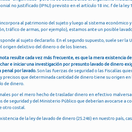
no justificado (IPNJ) previsto en el artículo 18 inc. f de la ley 
 incorpora al patrimonio del sujeto y luego al sistema económico y
ión, tráfico de armas, por ejemplo), estamos ante un posible lavado
sponde al sujeto declararlo. En el segundo supuesto, suele ser la UI
 origen delictivo del dinero o de los bienes.
a nota resulte cada vez más frecuente, es que la mera existencia 
char e iniciar una investigación por presunto lavado de dinero exi
a penal por lavado.
Son las fuerzas de seguridad o las Fiscalías qui
y precisos que determinada cantidad de dinero tiene su origen en
o de dinero.
enales por el mero hecho de trasladar dinero en efectivo malvers
 de seguridad y del Ministerio Público que deberían avocarse a co
 otro costal.
existencia de la ley de lavado de dinero (25.246) en nuestro país, ca