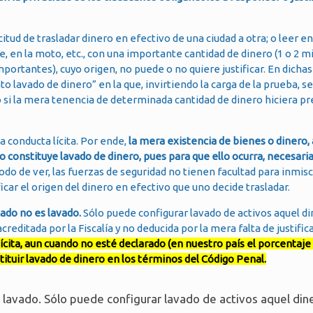
tud de trasladar dinero en efectivo de una ciudad a otra; o leer en 
e, en la moto, etc., con una importante cantidad de dinero (1 o 2 m
ortantes), cuyo origen, no puede o no quiere justificar. En dichas
 lavado de dinero” en la que, invirtiendo la carga de la prueba, se 
o si la mera tenencia de determinada cantidad de dinero hiciera pr
a conducta lícita. Por ende,
la mera existencia de bienes o dinero,
no constituye lavado de dinero, pues para que ello ocurra, necesar
do de ver, las fuerzas de seguridad no tienen facultad para inmisc
icar el origen del dinero en efectivo que uno decide trasladar.
ado no es lavado.
Sólo puede configurar lavado de activos aquel d
reditada por la Fiscalía y no deducida por la mera falta de justific
ícita, aun cuando no esté declarado (en nuestro país el porcentaje
tituir lavado de dinero en los términos del Código Penal.
 lavado. Sólo puede configurar lavado de activos aquel din