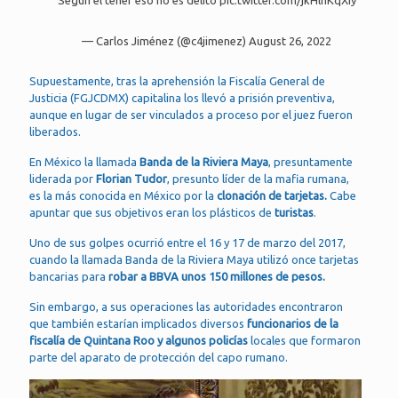
Según él tener eso no es delito
pic.twitter.com/jkHlnKqXiy
— Carlos Jiménez (@c4jimenez)
August 26, 2022
Supuestamente, tras la aprehensión la Fiscalía General de
Justicia (FGJCDMX) capitalina los llevó a prisión preventiva,
aunque en lugar de ser vinculados a proceso por el juez fueron
liberados.
En México la llamada
Banda de la Riviera Maya
, presuntamente
liderada por
Florian Tudor
, presunto líder de la mafia rumana,
es la más conocida en México por la
clonación de tarjetas.
Cabe
apuntar que sus objetivos eran los plásticos de
turistas
.
Uno de sus golpes ocurrió entre el 16 y 17 de marzo del 2017,
cuando la llamada Banda de la Riviera Maya utilizó once tarjetas
bancarias para
robar a BBVA unos 150 millones de pesos.
Sin embargo, a sus operaciones las autoridades encontraron
que también estarían implicados diversos
funcionarios de la
fiscalía de Quintana Roo y algunos policías
locales que formaron
parte del aparato de protección del capo rumano.