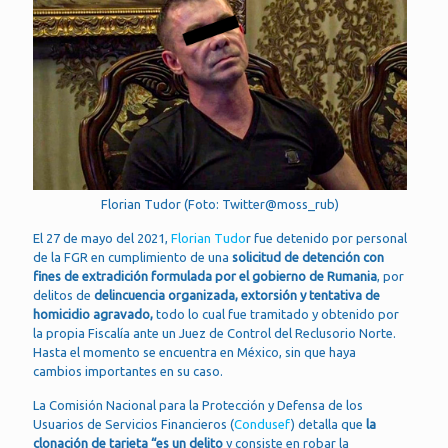
Florian Tudor (Foto: Twitter@moss_rub)
El 27 de mayo del 2021,
Florian Tudo
r fue detenido por personal
de la FGR en cumplimiento de una
solicitud de detención con
fines de extradición formulada por el gobierno de Rumania
, por
delitos de
delincuencia organizada, extorsión y tentativa de
homicidio agravado,
todo lo cual fue tramitado y obtenido por
la propia Fiscalía ante un Juez de Control del Reclusorio Norte.
Hasta el momento se encuentra en México, sin que haya
cambios importantes en su caso.
La Comisión Nacional para la Protección y Defensa de los
Usuarios de Servicios Financieros (
Condusef
) detalla que
la
clonación de tarjeta “es un delito
y consiste en robar la