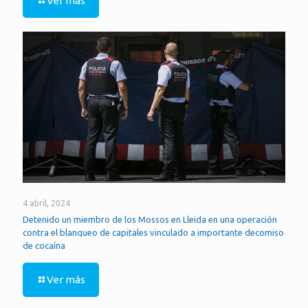
Ver más
4 abril, 2024
Detenido un miembro de los Mossos en Lleida en una operación
contra el blanqueo de capitales vinculado a importante decomiso
de cocaína
Ver más