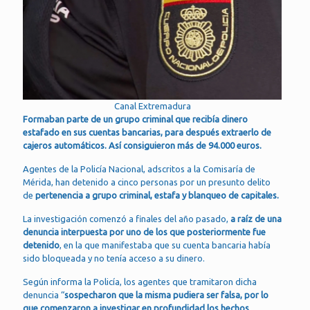
Canal Extremadura
Formaban parte de un grupo criminal que recibía dinero
estafado en sus cuentas bancarias, para después extraerlo de
cajeros automáticos. Así consiguieron más de 94.000 euros.
Agentes de la Policía Nacional, adscritos a la Comisaría de
Mérida, han detenido a cinco personas por un presunto delito
de
pertenencia a grupo criminal, estafa y blanqueo de capitales.
La investigación comenzó a finales del año pasado,
a raíz de una
denuncia interpuesta por uno de los que posteriormente fue
detenido
, en la que manifestaba que su cuenta bancaria había
sido bloqueada y no tenía acceso a su dinero.
Según informa la Policía, los agentes que tramitaron dicha
denuncia “
sospecharon que la misma pudiera ser falsa, por lo
que comenzaron a investigar en profundidad los hechos