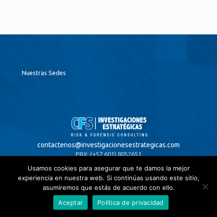
Nuestras Sedes
contactenos@
investigacionesestrategicas.com
PBX: (+57 601) 8052651
Usamos cookies para asegurar que te damos la mejor
experiencia en nuestra web. Si continúas usando este sitio,
asumiremos que estás de acuerdo con ello.
Colombia
Aceptar
Política de privacidad
Bogotá,
Visitar