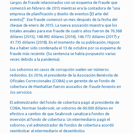
cargos de fraude relacionados con un esquema de fraude que
comenzó en febrero de 2015 mientras era la contadora de “una
empresa de planificación y diseño de eventos [El arte del
evento]”. Ese fraude comenzó un mes después de la fecha del
cheque de enero de 2015. La nueva acusación muestra que los
totales anuales para ese fraude de cuatro años fueron de 76.368
dólares (2015), 148.992 dólares (2016), 146.772 dólares (2017) y
41.735 dólares (2018). En el momento de su publicación, Higson
iba a haber sido condenada el 13 de octubre por su esquema de
fraude más reciente. (Su sentencia se había pospuesto varias
veces debido a la pandemia).
Los sobornos en casos de corrupción suelen ser números
redondos. En 2016, el presidente de la Asociación Benévola de
Oficiales Correccionales (COBA) y un gerente de un fondo de
cobertura de Manhattan fueron acusados de
fraude honesto en
los servicios
.
El administrador del fondo de cobertura pagó al presidente de
COBA, Norman Seabrook, un soborno de 60.000 dólares en
efectivo a cambio de que Seabrook canalizara fondos de
inversión al fondo de cobertura. Un intermediario pagó el
soborno, y el administrador de fondos de cobertura acordó
reembolsar al intermediario el desembolso.