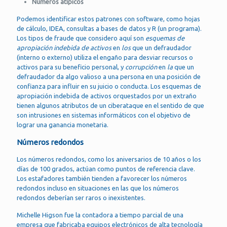
Números atípicos
Podemos identificar estos patrones con software, como hojas
de cálculo, IDEA, consultas a bases de datos y R (un programa).
Los tipos de fraude que considero aquí son
esquemas de
apropiación indebida de activos
en
los
que un defraudador
(interno o externo) utiliza el engaño para desviar recursos o
activos para su beneficio personal, y
corrupción
en
la
que un
defraudador da algo valioso a una persona en una posición de
confianza para influir en su juicio o conducta. Los esquemas de
apropiación indebida de activos orquestados por un extraño
tienen algunos atributos de un ciberataque en el sentido de que
son intrusiones en sistemas informáticos con el objetivo de
lograr una ganancia monetaria.
Números redondos
Los números redondos, como los aniversarios de 10 años o los
días de 100 grados, actúan como puntos de referencia clave.
Los estafadores también tienden a favorecer los números
redondos incluso en situaciones en las que los números
redondos deberían ser raros o inexistentes.
Michelle Higson fue la contadora a tiempo parcial de una
empresa que fabricaba equipos electrónicos de alta tecnología