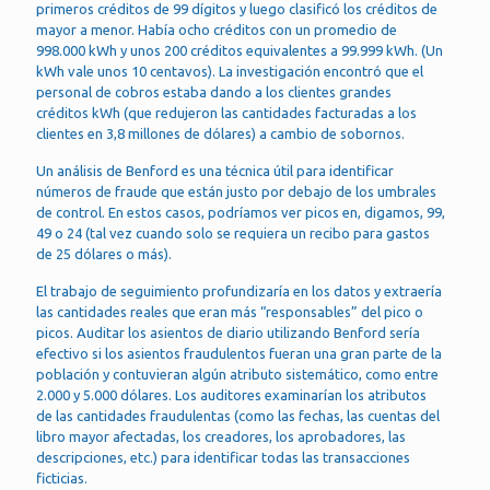
primeros créditos de 99 dígitos y luego clasificó los créditos de
mayor a menor. Había ocho créditos con un promedio de
998.000 kWh y unos 200 créditos equivalentes a 99.999 kWh. (Un
kWh vale unos 10 centavos). La investigación encontró que el
personal de cobros estaba dando a los clientes grandes
créditos kWh (que redujeron las cantidades facturadas a los
clientes en 3,8 millones de dólares) a cambio de sobornos.
Un análisis de Benford es una técnica útil para identificar
números de fraude que están justo por debajo de los umbrales
de control. En estos casos, podríamos ver picos en, digamos, 99,
49 o 24 (tal vez cuando solo se requiera un recibo para gastos
de 25 dólares o más).
El trabajo de seguimiento profundizaría en los datos y extraería
las cantidades reales que eran más “responsables” del pico o
picos. Auditar los asientos de diario utilizando Benford sería
efectivo si los asientos fraudulentos fueran una gran parte de la
población y contuvieran algún atributo sistemático, como entre
2.000 y 5.000 dólares. Los auditores examinarían los atributos
de las cantidades fraudulentas (como las fechas, las cuentas del
libro mayor afectadas, los creadores, los aprobadores, las
descripciones, etc.) para identificar todas las transacciones
ficticias.