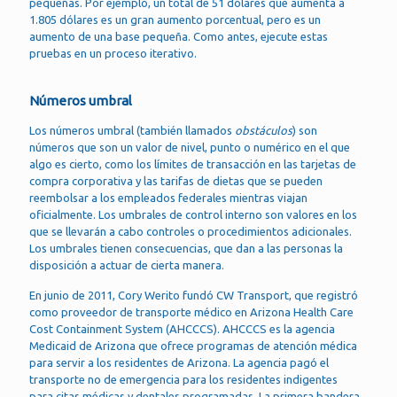
pequeñas. Por ejemplo, un total de 51 dólares que aumenta a
1.805 dólares es un gran aumento porcentual, pero es un
aumento de una base pequeña. Como antes, ejecute estas
pruebas en un proceso iterativo.
Números umbral
Los números umbral (también llamados
obstáculos
) son
números que son un valor de nivel, punto o numérico en el que
algo es cierto, como los límites de transacción en las tarjetas de
compra corporativa y las tarifas de dietas que se pueden
reembolsar a los empleados federales mientras viajan
oficialmente. Los umbrales de control interno son valores en los
que se llevarán a cabo controles o procedimientos adicionales.
Los umbrales tienen consecuencias, que dan a las personas la
disposición a actuar de cierta manera.
En junio de 2011, Cory Werito fundó CW Transport, que registró
como proveedor de transporte médico en Arizona Health Care
Cost Containment System (AHCCCS). AHCCCS es la agencia
Medicaid de Arizona que ofrece programas de atención médica
para servir a los residentes de Arizona. La agencia pagó el
transporte no de emergencia para los residentes indigentes
para citas médicas y dentales programadas. La primera bandera