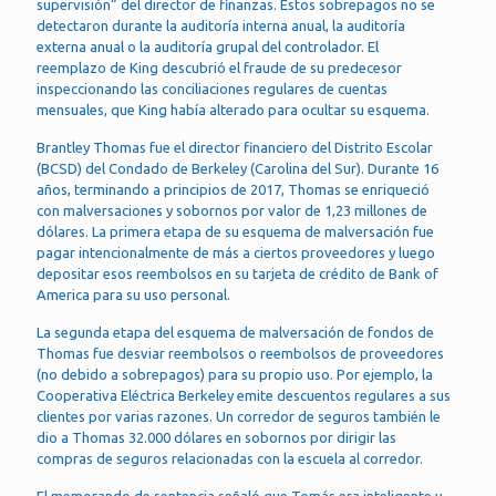
supervisión” del director de finanzas. Estos sobrepagos no se
detectaron durante la auditoría interna anual, la auditoría
externa anual o la auditoría grupal del controlador. El
reemplazo de King descubrió el fraude de su predecesor
inspeccionando las conciliaciones regulares de cuentas
mensuales, que King había alterado para ocultar su esquema.
Brantley Thomas fue el director financiero del Distrito Escolar
(BCSD) del Condado de Berkeley (Carolina del Sur). Durante 16
años, terminando a principios de 2017, Thomas se enriqueció
con malversaciones y sobornos por valor de 1,23 millones de
dólares. La primera etapa de su esquema de malversación fue
pagar intencionalmente de más a ciertos proveedores y luego
depositar esos reembolsos en su tarjeta de crédito de Bank of
America para su uso personal.
La segunda etapa del esquema de malversación de fondos de
Thomas fue desviar reembolsos o reembolsos de proveedores
(no debido a sobrepagos) para su propio uso. Por ejemplo, la
Cooperativa Eléctrica Berkeley emite descuentos regulares a sus
clientes por varias razones. Un corredor de seguros también le
dio a Thomas 32.000 dólares en sobornos por dirigir las
compras de seguros relacionadas con la escuela al corredor.
El memorando de sentencia señaló que Tomás era inteligente y