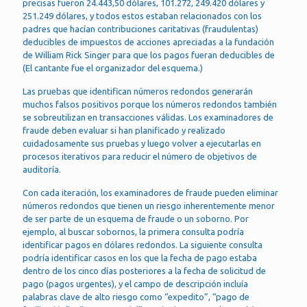
precisas fueron 24.443,50 dólares, 101.272, 249.420 dólares y
251.249 dólares, y todos estos estaban relacionados con los
padres que hacían contribuciones caritativas (fraudulentas)
deducibles de impuestos de acciones apreciadas a la fundación
de William Rick Singer para que los pagos fueran deducibles de
(El cantante fue el organizador del esquema.)
Las pruebas que identifican números redondos generarán
muchos falsos positivos porque los números redondos también
se sobreutilizan en transacciones válidas. Los examinadores de
fraude deben evaluar si han planificado y realizado
cuidadosamente sus pruebas y luego volver a ejecutarlas en
procesos iterativos para reducir el número de objetivos de
auditoría.
Con cada iteración, los examinadores de fraude pueden eliminar
números redondos que tienen un riesgo inherentemente menor
de ser parte de un esquema de fraude o un soborno. Por
ejemplo, al buscar sobornos, la primera consulta podría
identificar pagos en dólares redondos. La siguiente consulta
podría identificar casos en los que la fecha de pago estaba
dentro de los cinco días posteriores a la fecha de solicitud de
pago (pagos urgentes), y el campo de descripción incluía
palabras clave de alto riesgo como “expedito”, “pago de