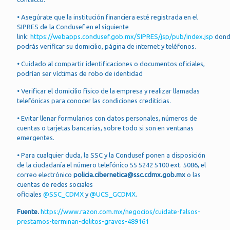
•
Asegúrate que la institución financiera esté registrada en el
SIPRES de la Condusef en el siguiente
link:
https://webapps.condusef.gob.mx/SIPRES/jsp/pub/index.jsp
don
podrás verificar su domicilio, página de internet y teléfonos.
•
Cuidado al compartir identificaciones o documentos oficiales,
podrían ser víctimas de robo de identidad
•
Verificar el domicilio físico de la empresa y realizar llamadas
telefónicas para conocer las condiciones crediticias.
•
Evitar llenar formularios con datos personales, números de
cuentas o tarjetas bancarias, sobre todo si son en ventanas
emergentes.
•
Para cualquier duda, la SSC y la Condusef ponen a disposición
de la ciudadanía el número telefónico 55 5242 5100 ext. 5086, el
correo electrónico
policia.cibernetica@ssc.cdmx.gob.mx
o las
cuentas de redes sociales
oficiales
@SSC_CDMX
y
@UCS_GCDMX
.
Fuente.
https://www.razon.com.mx/negocios/cuidate-falsos-
prestamos-terminan-delitos-graves-489161