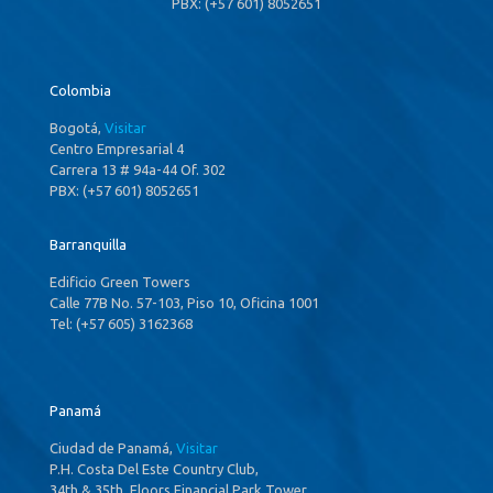
PBX: (+57 601) 8052651
Colombia
Bogotá,
Visitar
Centro Empresarial 4
Carrera 13 # 94a-44 Of. 302
PBX: (+57 601) 8052651
Barranquilla
Edificio Green Towers
Calle 77B No. 57-103, Piso 10, Oficina 1001
Tel: (+57 605) 3162368
Panamá
Ciudad de Panamá,
Visitar
P.H. Costa Del Este Country Club,
34th & 35th ,Floors Financial Park Tower