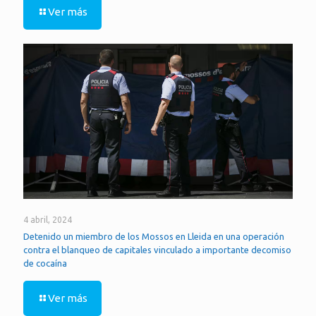
Ver más
4 abril, 2024
Detenido un miembro de los Mossos en Lleida en una operación
contra el blanqueo de capitales vinculado a importante decomiso
de cocaína
Ver más