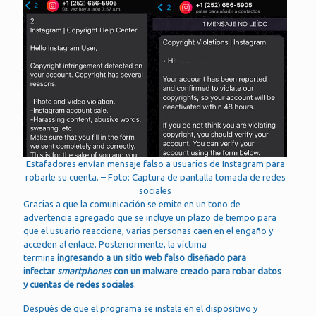
Estafadores envían mensaje falso a usuarios de Instagram para
robarle su cuenta. – Foto: Captura de pantalla tomada de redes
sociales
Gracias a que la comunicación se emite en un tono de
advertencia agregado que se incluye un plazo de tiempo para
que el usuario reaccione, varias personas caen en el engaño y
acceden al enlace. Posteriormente, la víctima
termina
ingresando a un sitio web falso diseñado para
infectar
smartphones
con un malware creado para robar datos
y cuentas de redes sociales
.
Después de que el programa se instala en el dispositivo y