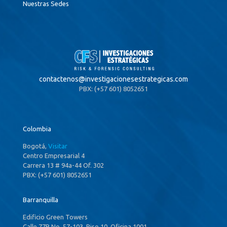
Nuestras Sedes
contactenos@
investigacionesestrategicas.com
PBX: (+57 601) 8052651
Colombia
Bogotá,
Visitar
Centro Empresarial 4
Carrera 13 # 94a-44 Of. 302
PBX: (+57 601) 8052651
Barranquilla
Edificio Green Towers
Calle 77B No. 57-103, Piso 10, Oficina 1001