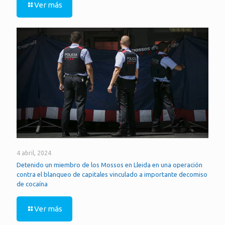
Ver más
4 abril, 2024
Detenido un miembro de los Mossos en Lleida en una operación
contra el blanqueo de capitales vinculado a importante decomiso
de cocaína
Ver más