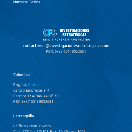
Nuestras Sedes
contactenos@
investigacionesestrategicas.com
PBX: (+57 601) 8052651
Colombia
Bogotá,
Visitar
Centro Empresarial 4
Carrera 13 # 94a-44 Of. 302
PBX: (+57 601) 8052651
Barranquilla
Edificio Green Towers
Calle 77B No. 57-103, Piso 10, Oficina 1001