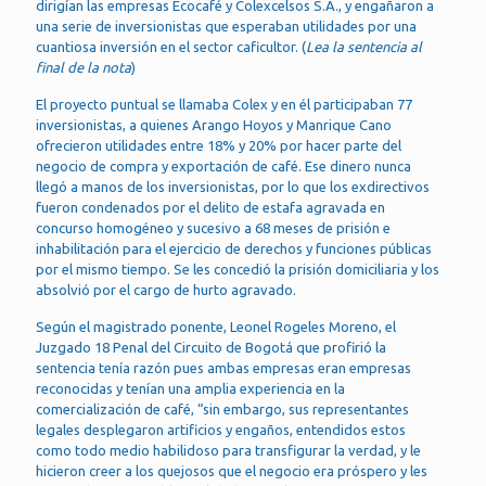
dirigían las empresas Ecocafé y Colexcelsos S.A., y engañaron a
una serie de inversionistas que esperaban utilidades por una
cuantiosa inversión en el sector caficultor. (
Lea la sentencia al
final de la nota
)
El proyecto puntual se llamaba Colex y en él participaban 77
inversionistas, a quienes Arango Hoyos y Manrique Cano
ofrecieron utilidades entre 18% y 20% por hacer parte del
negocio de compra y exportación de café. Ese dinero nunca
llegó a manos de los inversionistas, por lo que los exdirectivos
fueron condenados por el delito de estafa agravada en
concurso homogéneo y sucesivo a 68 meses de prisión e
inhabilitación para el ejercicio de derechos y funciones públicas
por el mismo tiempo. Se les concedió la prisión domiciliaria y los
absolvió por el cargo de hurto agravado.
Según el magistrado ponente, Leonel Rogeles Moreno, el
Juzgado 18 Penal del Circuito de Bogotá que profirió la
sentencia tenía razón pues ambas empresas eran empresas
reconocidas y tenían una amplia experiencia en la
comercialización de café, “sin embargo, sus representantes
legales desplegaron artificios y engaños, entendidos estos
como todo medio habilidoso para transfigurar la verdad, y le
hicieron creer a los quejosos que el negocio era próspero y les