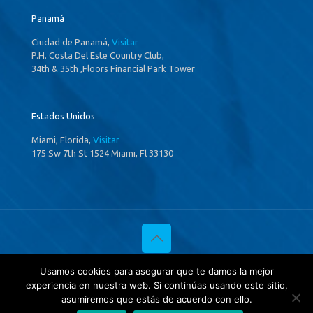
Panamá
Ciudad de Panamá,
Visitar
P.H. Costa Del Este Country Club,
34th & 35th ,Floors Financial Park Tower
Estados Unidos
Miami, Florida,
Visitar
175 Sw 7th St 1524 Miami, Fl 33130
© 2020 Investigaciones Estratégicas & Asociados. All Rights
Usamos cookies para asegurar que te damos la mejor
Reserved
experiencia en nuestra web. Si continúas usando este sitio,
Política de privacidad
y
Tratamientos de datos.
asumiremos que estás de acuerdo con ello.