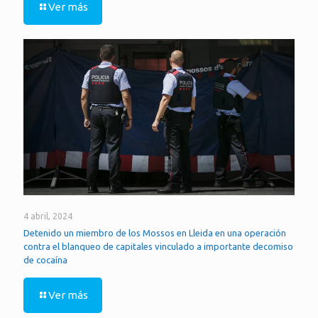
Ver más
4 abril, 2024
Detenido un miembro de los Mossos en Lleida en una operación
contra el blanqueo de capitales vinculado a importante decomiso
de cocaína
Ver más