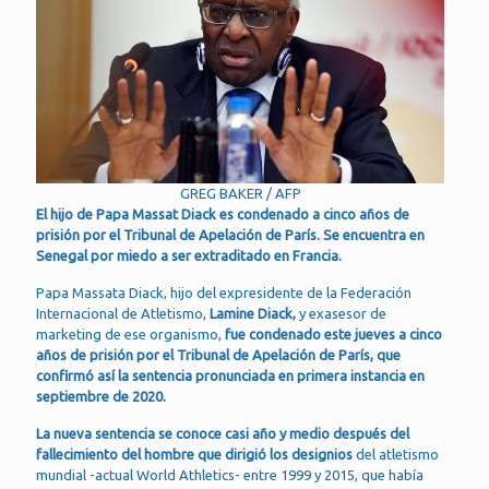
GREG BAKER / AFP
El hijo de Papa Massat Diack es condenado a cinco años de
prisión por el Tribunal de Apelación de París. Se encuentra en
Senegal por miedo a ser extraditado en Francia.
Papa Massata Diack, hijo del expresidente de la Federación
Internacional de Atletismo,
Lamine Diack,
y exasesor de
marketing de ese organismo,
fue condenado este jueves a cinco
años de prisión por el Tribunal de Apelación de París, que
confirmó así la sentencia pronunciada en primera instancia en
septiembre de 2020.
La nueva sentencia se conoce casi año y medio después del
fallecimiento del hombre que dirigió los designios
del atletismo
mundial -actual World Athletics- entre 1999 y 2015, que había