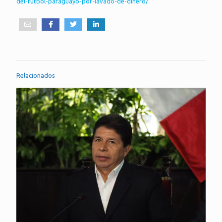
del-futbol-paraguayo-por-lavado-de-dinero/
Relacionados