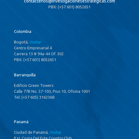
contactenos@
investigacionesestrategicas.com
PBX: (+57 601) 8052651
Colombia
Bogotá,
Visitar
Centro Empresarial 4
Carrera 13 # 94a-44 Of. 302
PBX: (+57 601) 8052651
Barranquilla
Edificio Green Towers
Calle 77B No. 57-103, Piso 10, Oficina 1001
Tel: (+57 605) 3162368
Panamá
Ciudad de Panamá,
Visitar
P.H. Costa Del Este Country Club,