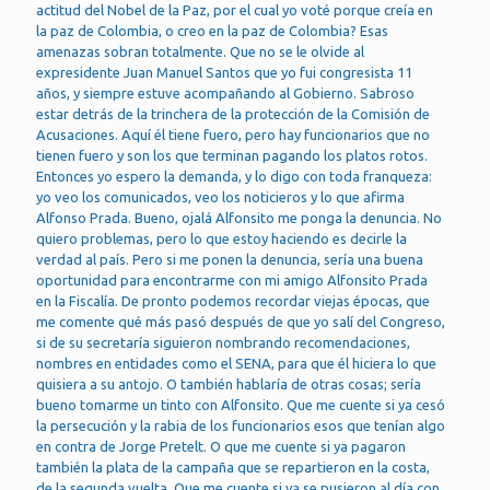
actitud del Nobel de la Paz, por el cual yo voté porque creía en
la paz de Colombia, o creo en la paz de Colombia? Esas
amenazas sobran totalmente. Que no se le olvide al
expresidente Juan Manuel Santos que yo fui congresista 11
años, y siempre estuve acompañando al Gobierno. Sabroso
estar detrás de la trinchera de la protección de la Comisión de
Acusaciones. Aquí él tiene fuero, pero hay funcionarios que no
tienen fuero y son los que terminan pagando los platos rotos.
Entonces yo espero la demanda, y lo digo con toda franqueza:
yo veo los comunicados, veo los noticieros y lo que afirma
Alfonso Prada. Bueno, ojalá Alfonsito me ponga la denuncia. No
quiero problemas, pero lo que estoy haciendo es decirle la
verdad al país. Pero si me ponen la denuncia, sería una buena
oportunidad para encontrarme con mi amigo Alfonsito Prada
en la Fiscalía. De pronto podemos recordar viejas épocas, que
me comente qué más pasó después de que yo salí del Congreso,
si de su secretaría siguieron nombrando recomendaciones,
nombres en entidades como el SENA, para que él hiciera lo que
quisiera a su antojo. O también hablaría de otras cosas; sería
bueno tomarme un tinto con Alfonsito. Que me cuente si ya cesó
la persecución y la rabia de los funcionarios esos que tenían algo
en contra de Jorge Pretelt. O que me cuente si ya pagaron
también la plata de la campaña que se repartieron en la costa,
de la segunda vuelta. Que me cuente si ya se pusieron al día con