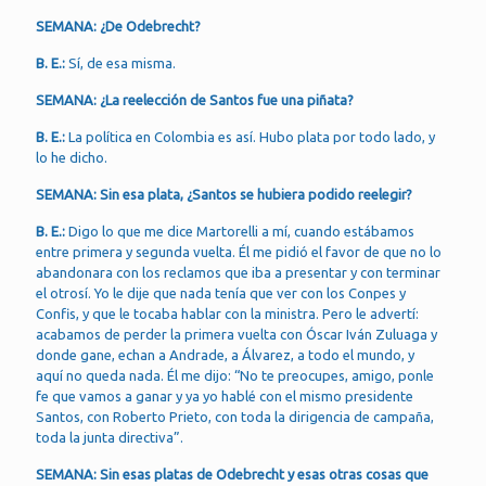
SEMANA: ¿De Odebrecht?
B. E.:
Sí, de esa misma.
SEMANA: ¿La reelección de Santos fue una piñata?
B. E.:
La política en Colombia es así. Hubo plata por todo lado, y
lo he dicho.
SEMANA: Sin esa plata, ¿Santos se hubiera podido reelegir?
B. E.:
Digo lo que me dice Martorelli a mí, cuando estábamos
entre primera y segunda vuelta. Él me pidió el favor de que no lo
abandonara con los reclamos que iba a presentar y con terminar
el otrosí. Yo le dije que nada tenía que ver con los Conpes y
Confis, y que le tocaba hablar con la ministra. Pero le advertí:
acabamos de perder la primera vuelta con Óscar Iván Zuluaga y
donde gane, echan a Andrade, a Álvarez, a todo el mundo, y
aquí no queda nada. Él me dijo: “No te preocupes, amigo, ponle
fe que vamos a ganar y ya yo hablé con el mismo presidente
Santos, con Roberto Prieto, con toda la dirigencia de campaña,
toda la junta directiva”.
SEMANA: Sin esas platas de Odebrecht y esas otras cosas que