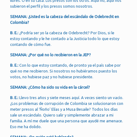
libres. O en su casa. Los presos son los otros. Aquí no, aquí nos
subieron el perfil y los presos somos nosotros.
SEMANA: ¿Usted es la cabeza del escándalo de Odebrecht en
Colombia?
B. E.:
¿Podría ser yo la cabeza de Odebrecht? Por Dios, si le
estoy contando y le he contado a la Justicia todo lo que estoy
contando de cómo fue.
SEMANA: ¿Por qué no lo recibieron en la JEP?
B. E.:
Con lo que estoy contando, de pronto ya el país sabe por
qué no me recibieron. Si nosotros no hubiéramos puesto los
votos, no hubiese paz y no hubiese presidente.
SEMANA: ¿Cómo ha sido su vida en la cárcel?
B. E.:
Llevo tres años y siete meses aquí. A veces siento un vacío.
¿Los problemas de corrupción de Colombia se solucionaron con
meter presos al ‘Ñoño’ Elías y a Musa Besaile? Todos los días
sale un escándalo. Quiero salir y simplemente abrazar a mi
familia. A mí me duele que una persona que ayudé me amenace.
Eso me ha dolido.
SEMANA: ¿De quién está hablando?