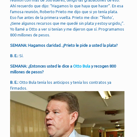
Ahí recuerdo que dijo: “Hagamos lo que haya que hacer”. En esa
famosa reunión, Roberto Prieto me dijo que si yo tenía plata.
Eso fue antes de la primera vuelta. Prieto me dice: “‘Ñoño’,
¿tiene algunos recursos que me quedé sin plata y estoy urgido¿”.
Yo llamé a Otto a ver si tenían y me dijeron que sí. Programamos
800 millones de pesos.
SEMANA: Hagamos claridad. ¿Prieto le pide a usted la plata?
B. E.:
Sí.
SEMANA: ¿Entonces usted le dice a
Otto Bula
y recogen 800
millones de pesos?
B. E.:
Otto Bula tenía los anticipos y tenía los contratos ya
firmados.