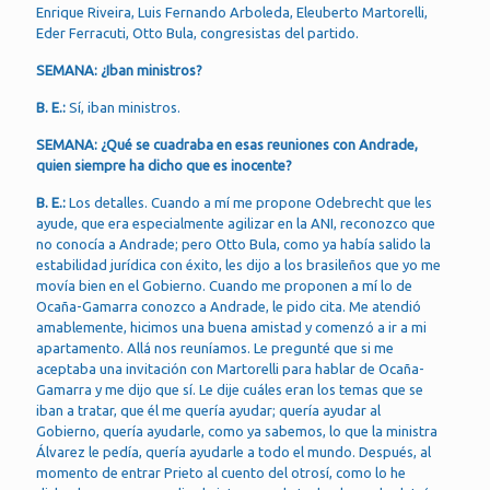
Enrique Riveira, Luis Fernando Arboleda, Eleuberto Martorelli,
Eder Ferracuti, Otto Bula, congresistas del partido.
SEMANA: ¿Iban ministros?
B. E.:
Sí, iban ministros.
SEMANA: ¿Qué se cuadraba en esas reuniones con Andrade,
quien siempre ha dicho que es inocente?
B. E.:
Los detalles. Cuando a mí me propone Odebrecht que les
ayude, que era especialmente agilizar en la ANI, reconozco que
no conocía a Andrade; pero Otto Bula, como ya había salido la
estabilidad jurídica con éxito, les dijo a los brasileños que yo me
movía bien en el Gobierno. Cuando me proponen a mí lo de
Ocaña-Gamarra conozco a Andrade, le pido cita. Me atendió
amablemente, hicimos una buena amistad y comenzó a ir a mi
apartamento. Allá nos reuníamos. Le pregunté que si me
aceptaba una invitación con Martorelli para hablar de Ocaña-
Gamarra y me dijo que sí. Le dije cuáles eran los temas que se
iban a tratar, que él me quería ayudar; quería ayudar al
Gobierno, quería ayudarle, como ya sabemos, lo que la ministra
Álvarez le pedía, quería ayudarle a todo el mundo. Después, al
momento de entrar Prieto al cuento del otrosí, como lo he