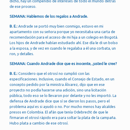
dicho, hay un compendio de intereses de todo el mundo detrás
de ese proceso.
SEMANA: Hablemos de los regalos a Andrade.
B. E.:
Andrade se portó muy bien conmigo, estuvo en mi
apartamento con su señora porque yo necesitaba una carta de
recomendación para el acceso de mi hija a un colegio en Bogotá.
Los hijos de Andrade habían estudiado ahí. Ese día le di un bolso
a la esposa, y de vez en cuando le regalaba a él una corbata, un
ron, y detalles.
SEMANA: Cuando Andrade dice que es inocente, ¿usted le cree?
B. E.:
Considero que el otrosí no cumplió con las
especificaciones. Inclusive, cuando el Consejo de Estado, en un
concepto pedido por la ministra Álvarez, dijo que en ese
proyecto no podía hacerse una adición, sino una licitación
pública, todo eso se lo llevaron por delante y no les importó. La
defensa de Andrade dice que sí se dieron los pasos, pero el
problema aquí es si ayudó o no. Por mucho menos hay alcaldes
presos en Colombia. El afán que tenía Odebrecht de que le
firmaran el otrosí rápido era para soltar la plata de la campaña.
Hubo plata a cambio de ese otrosí.