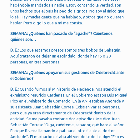
haciéndole mandados a nadie. Estoy contando la verdad, son
unos hechos que el país ha pedido a gritos. No soy el único que
lo sé. Hay mucha gente que ha hablado, y otros que no quieren
hablar. Pero digo lo que a mí me consta.
SEMANA: ¿Quiénes han pasado de “agache”? Cuéntenos
quiénes son…
B. E.:
Los que estamos presos somos tres bobos de Sahagún.
Aquí trataron de dejar un escándalo, donde hay 15 o 20
personas, en tres personas.
SEMANA: ¿Quiénes apoyaron sus gestiones de Odebrecht ante
el Gobierno?
B. E.:
Cuando fuimos al Ministerio de Hacienda, nos atendió el
exministro Mauricio Cárdenas. En el Gobierno estaba Luis Miguel
Pico en el Ministerio de Comercio. En la ANI estaban Andrade y
su asistente Juan Sebastián Correa. Existían varias personas,
pero que ya eran directamente de Odebrecht dentro de la
entidad. Se me pasaba contarle dos episodios. Me dice Juan
Sebastián Correa: “Oiga, cuénteme, senador, qué hace el señor
Enrique Riveira llamando a patinar el otrosí ante el doctor
Andrade”. El muchacho estaba ahí viendo todo. Le dije: “Eso es