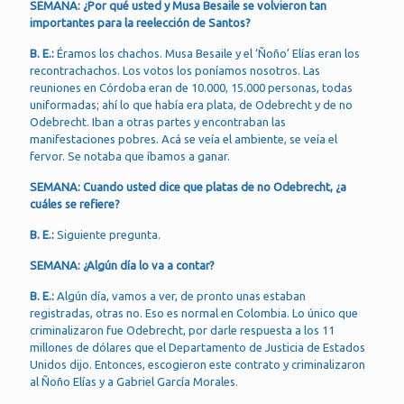
SEMANA: ¿Por qué usted y Musa Besaile se volvieron tan
importantes para la reelección de Santos?
B. E.:
Éramos los chachos. Musa Besaile y el ‘Ñoño’ Elías eran los
recontrachachos. Los votos los poníamos nosotros. Las
reuniones en Córdoba eran de 10.000, 15.000 personas, todas
uniformadas; ahí lo que había era plata, de Odebrecht y de no
Odebrecht. Iban a otras partes y encontraban las
manifestaciones pobres. Acá se veía el ambiente, se veía el
fervor. Se notaba que íbamos a ganar.
SEMANA: Cuando usted dice que platas de no Odebrecht, ¿a
cuáles se refiere?
B. E.:
Siguiente pregunta.
SEMANA: ¿Algún día lo va a contar?
B. E.:
Algún día, vamos a ver, de pronto unas estaban
registradas, otras no. Eso es normal en Colombia. Lo único que
criminalizaron fue Odebrecht, por darle respuesta a los 11
millones de dólares que el Departamento de Justicia de Estados
Unidos dijo. Entonces, escogieron este contrato y criminalizaron
al Ñoño Elías y a Gabriel García Morales.