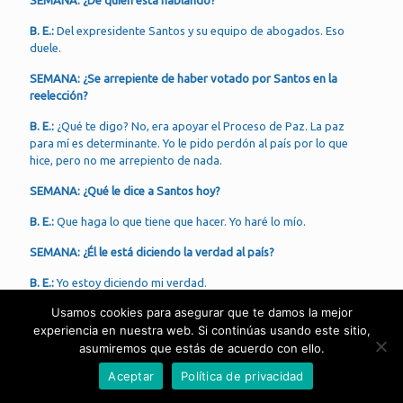
B. E.:
Del expresidente Santos y su equipo de abogados. Eso
duele.
SEMANA: ¿Se arrepiente de haber votado por Santos en la
reelección?
B. E.:
¿Qué te digo? No, era apoyar el Proceso de Paz. La paz
para mí es determinante. Yo le pido perdón al país por lo que
hice, pero no me arrepiento de nada.
SEMANA: ¿Qué le dice a Santos hoy?
B. E.:
Que haga lo que tiene que hacer. Yo haré lo mío.
SEMANA: ¿Él le está diciendo la verdad al país?
B. E.:
Yo estoy diciendo mi verdad.
Usamos cookies para asegurar que te damos la mejor
SEMANA: ¿Y la verdad de Santos?
experiencia en nuestra web. Si continúas usando este sitio,
B. E.:
Que diga si lo que yo estoy diciendo sucedió o no sucedió,
asumiremos que estás de acuerdo con ello.
si lo que Martorelli dijo sucedió o no sucedió, si él sabía lo de
Aceptar
Política de privacidad
Prieto o no lo sabía.