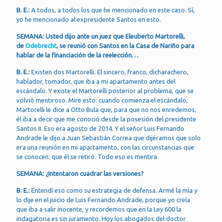
B. E.:
A todos, a todos los que he mencionado en este caso. Sí,
yo he mencionado al expresidente Santos en esto.
SEMANA: Usted dijo ante un juez que Eleuberto Martorelli,
de
Odebrecht
, se reunió con Santos en la Casa de Nariño para
hablar de la financiación de la reelección…
B. E.:
Existen dos Martorelli. El sincero, franco, dicharachero,
hablador, tomador, que iba a mi apartamento antes del
escándalo. Y existe el Martorelli posterior al problema, que se
volvió mentiroso. Mire esto: cuando comienza el escándalo,
Martorelli le dice a Otto Bula que, para que no nos enredemos,
él iba a decir que me conoció desde la posesión del presidente
Santos II. Eso era agosto de 2014. Y el señor Luis Fernando
Andrade le dijo a Juan Sebastián Correa que dijéramos que solo
era una reunión en mi apartamento, con las circunstancias que
se conocen: que él se retiró. Todo eso es mentira.
SEMANA: ¿Intentaron cuadrar las versiones?
B. E.:
Entendí eso como su estrategia de defensa. Armé la mía y
lo dije en el juicio de Luis Fernando Andrade, porque yo creía
que iba a salir inocente, y recordemos que en la Ley 600 la
indagatoria es sin juramento. Hoy los abogados del doctor