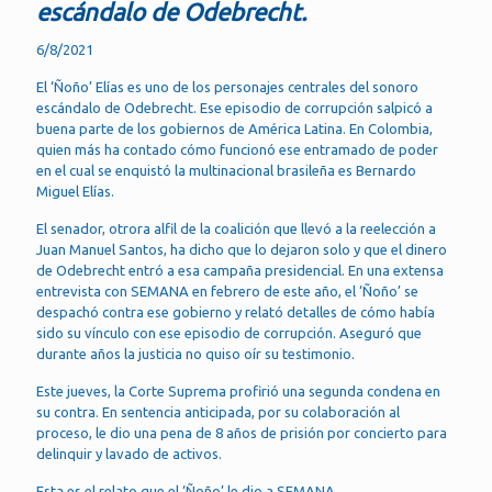
escándalo de Odebrecht.
6/8/2021
El ‘Ñoño’ Elías es uno de los personajes centrales del sonoro
escándalo de Odebrecht. Ese episodio de corrupción salpicó a
buena parte de los gobiernos de América Latina. En Colombia,
quien más ha contado cómo funcionó ese entramado de poder
en el cual se enquistó la multinacional brasileña es Bernardo
Miguel Elías.
El senador, otrora alfil de la coalición que llevó a la reelección a
Juan Manuel Santos, ha dicho que lo dejaron solo y que el dinero
de Odebrecht entró a esa campaña presidencial. En una extensa
entrevista con SEMANA en febrero de este año, el ‘Ñoño’ se
despachó contra ese gobierno y relató detalles de cómo había
sido su vínculo con ese episodio de corrupción. Aseguró que
durante años la justicia no quiso oír su testimonio.
Este jueves, la Corte Suprema profirió una segunda condena en
su contra. En sentencia anticipada, por su colaboración al
proceso, le dio una pena de 8 años de prisión por concierto para
delinquir y lavado de activos.
Esta es el relato que el ‘Ñoño’ le dio a SEMANA.