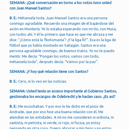
SEMANA: ¿Qué conversación en torno a los votos tuvo usted
con Juan Manuel Santos?
B. E.:
Métansela toda. Juan Manuel Santos era una persona
conmigo agradable. Recuerdo una imagen de él bajándose del
avión en Montería. Yo lo estaba esperando con mi tío, con Musa,
con todos ahí. Y él lo primero que hace es que me abraza y me
dice: “¿Cómo está la ‘Ñoñomanía’? ¿Y la liga Ñ?”. Esa es la liga de
fútbol que yo había montado en Sahagún. Santos era una
persona agradable conmigo, de buenos tratos. Yo no te puedo
mentir. Me decía: “Pongan los votos, vamos con todo,
métansela toda”, después decía: “Vamos por la paz”.
SEMANA: ¿Y hoy qué relación tiene con Santos?
B. E.:
Cero, ni lo veo en las noticias.
SEMANA: Usted tenía un acceso importante al Gobierno Santos,
gestionaba los encargos de Odebrecht y le hacían caso. ¿Es así?
B. E.:
Me escuchaban. Y por eso lo he dicho en el juicio de
Andrade, que por eso hice una buena relación con él. Me
atendían en las entidades. A mí no me consideren ni uribista, ni
santista, ni petrista, ni verde, ni rojo, ni fucsia; yo estoy
pensando en otra cosa. Quiero abrazar a mis hijos y no estoy