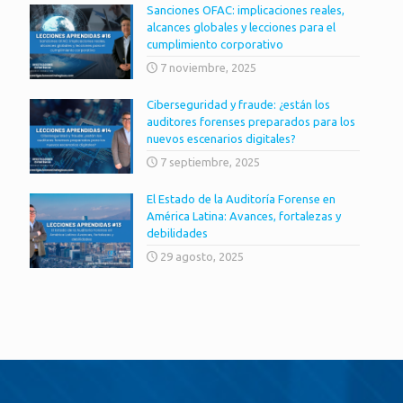
Sanciones OFAC: implicaciones reales,
alcances globales y lecciones para el
cumplimiento corporativo
7 noviembre, 2025
Ciberseguridad y fraude: ¿están los
auditores forenses preparados para los
nuevos escenarios digitales?
7 septiembre, 2025
El Estado de la Auditoría Forense en
América Latina: Avances, fortalezas y
debilidades
29 agosto, 2025