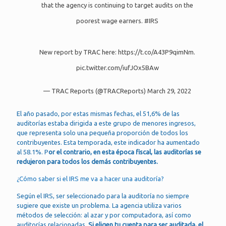
that the agency is continuing to target audits on the
poorest wage earners.
#IRS
New report by TRAC here:
https://t.co/A43P9qimNm
.
pic.twitter.com/iufJOx5BAw
— TRAC Reports (@TRACReports)
March 29, 2022
El año pasado, por estas mismas fechas, el 51,6% de las
auditorías estaba dirigida a este grupo de menores ingresos,
que representa solo una pequeña proporción de todos los
contribuyentes. Esta temporada, este indicador ha aumentado
al 58.1%. P
or el contrario, en esta época fiscal, las auditorías se
redujeron para todos los demás contribuyentes.
¿Cómo saber si el IRS me va a hacer una auditoría?
Según el IRS, ser seleccionado para la auditoría no siempre
sugiere que existe un problema. La agencia utiliza varios
métodos de selección: al azar y por computadora, así como
auditorías relacionadas.
Si eligen tu cuenta para ser auditada, el