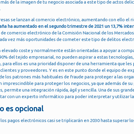
más de la imagen de tu negocio asociada a este tipo de actos delict
.
sas se lanzan al comercio electrónico, aumentando con ello el r
paña ha aumentado en el segundo trimestre de 2021 un 13,7% inter
s de comercio electrónico de la Comisión Nacional de los Mercados 
ada vez más oportunidades de cometer este tipo de delitos elect
n elevado coste y normalmente están orientadas a apoyar a comp
% del tejido empresarial, no pueden aspirar a estas tecnologías,
 para ellos es una prioridad disponer de una herramienta que les
clientes y proveedores. Y es en este punto donde el equipo de ex
e los patrones más habituales de fraude para proteger a las orga
 imprescindible para proteger los negocios, ya que además de su 
permite una integración rápida, ágil y sencilla. Una de sus grand
ar con un experto informático para poder interpretar y utilizar l
no es opcional
los pagos electrónicos casi se triplicarán en 2030 hasta superar lo