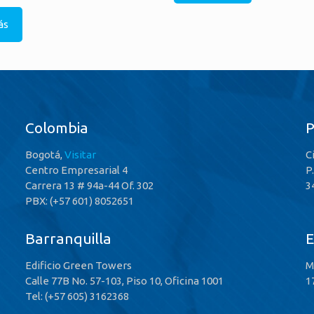
ás
Colombia
Bogotá,
Visitar
C
Centro Empresarial 4
P
Carrera 13 # 94a-44 Of. 302
3
PBX: (+57 601) 8052651
Barranquilla
E
Edificio Green Towers
M
Calle 77B No. 57-103, Piso 10, Oficina 1001
1
Tel: (+57 605) 3162368