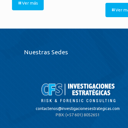
Ver más
Ver m
Nuestras Sedes
contactenos@
investigacionesestrategicas.com
PBX: (+57 601) 8052651