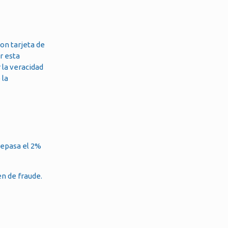
on tarjeta de
r esta
 la veracidad
 la
repasa el 2%
en de fraude.