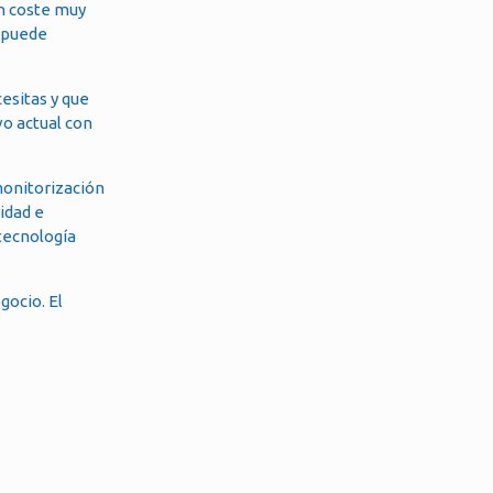
un coste muy
o puede
esitas y que
vo actual con
 monitorización
idad e
tecnología
gocio. El