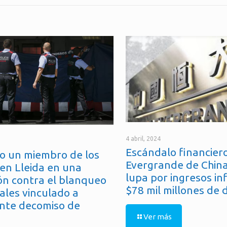
4 abril, 2024
Escándalo financiero
o un miembro de los
Evergrande de China
en Lleida en una
lupa por ingresos in
ón contra el blanqueo
$78 mil millones de 
ales vinculado a
nte decomiso de
Ver más