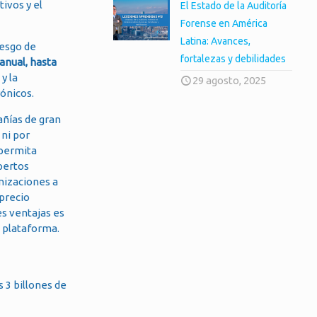
ivos y el
El Estado de la Auditoría
Forense en América
Latina: Avances,
iesgo de
fortalezas y debilidades
anual, hasta
y la
29 agosto, 2025
rónicos.
añías de gran
 ni por
 permita
pertos
nizaciones a
precio
es ventajas es
a plataforma.
s 3 billones de