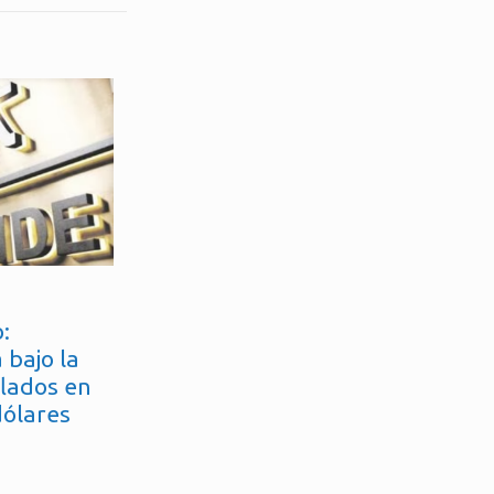
:
 bajo la
flados en
dólares