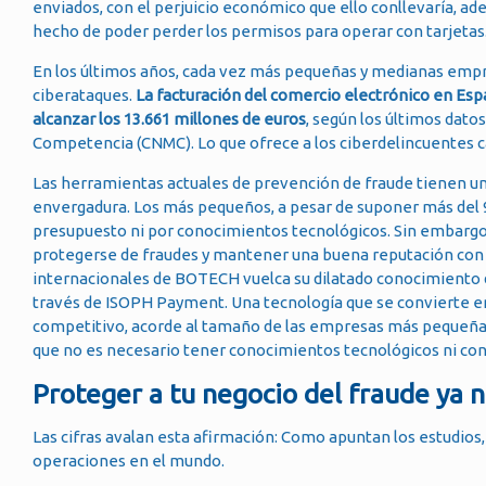
enviados, con el perjuicio económico que ello conllevaría, ade
hecho de poder perder los permisos para operar con tarjetas
En los últimos años, cada vez más pequeñas y medianas empre
ciberataques.
La facturación del comercio electrónico en Es
alcanzar los 13.661 millones de euros
, según los últimos dato
Competencia (CNMC). Lo que ofrece a los ciberdelincuentes c
Las herramientas actuales de prevención de fraude tienen u
envergadura. Los más pequeños, a pesar de suponer más del 90
presupuesto ni por conocimientos tecnológicos. Sin embargo,
protegerse de fraudes y mantener una buena reputación con 
internacionales de BOTECH vuelca su dilatado conocimiento d
través de ISOPH Payment. Una tecnología que se convierte en
competitivo, acorde al tamaño de las empresas más pequeñas, 
que no es necesario tener conocimientos tecnológicos ni cont
Proteger a tu negocio del fraude ya 
Las cifras avalan esta afirmación: Como apuntan los estudios, 
operaciones en el mundo.