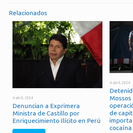
Relacionados
4 abril, 2024
Detenid
Mossos 
4 abril, 2024
operaci
Denuncian a Exprimera
de capit
Ministra de Castillo por
importa
Enriquecimiento Ilícito en Perú
cocaína