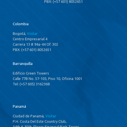
PBX: (+57 601) 8052651
Colombia
Bogotá,
Visitar
Centro Empresarial 4
Carrera 13 # 94a-44 Of. 302
PBX: (+57 601) 8052651
Barranquilla
Edificio Green Towers
Calle 77B No. 57-103, Piso 10, Oficina 1001
Tel: (+57 605) 3162368
Panamá
Ciudad de Panamá,
Visitar
P.H. Costa Del Este Country Club,
34th & 35th ,Floors Financial Park Tower