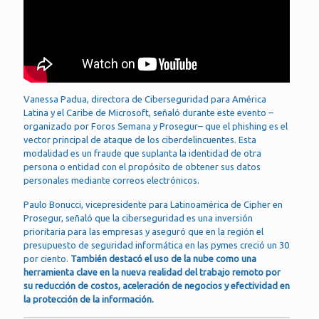
Vanessa Padua, directora de Ciberseguridad para América
Latina y el Caribe de Microsoft, señaló durante este evento –
organizado por Foros Semana y Prosegur– que el phishing es el
vector principal de ataque de los ciberdelincuentes. Esta
modalidad es un fraude que suplanta la identidad de otra
persona o entidad con el propósito de obtener sus datos
personales mediante correos electrónicos.
Paulo Bonucci, vicepresidente para Latinoamérica de Cipher en
Prosegur, señaló que la ciberseguridad es una inversión
prioritaria para las empresas y aseguró que en la región el
presupuesto de seguridad informática en las pymes creció un 30
por ciento.
También destacó el uso de la nube como una
herramienta clave en la nueva realidad del trabajo remoto por
su reducción de costos, aceleración de negocios y efectividad en
la protección de la información.