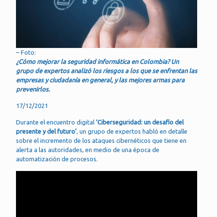
– Foto:
¿Cómo mejorar la seguridad informática en Colombia? Un
grupo de expertos analizó los riesgos a los que se enfrentan las
empresas y ciudadanía en general, y las mejores armas para
prevenirlos.
17/12/2021
Durante el encuentro digital
‘Ciberseguridad: un desafío del
presente y del futuro’
, un grupo de expertos habló en detalle
sobre el incremento de los ataques cibernéticos que tiene en
alerta a las autoridades, en medio de una época de
automatización de procesos.