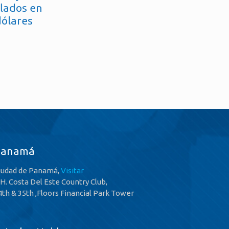
flados en
dólares
Panamá
iudad de Panamá,
Visitar
.H. Costa Del Este Country Club,
4th & 35th ,Floors Financial Park Tower