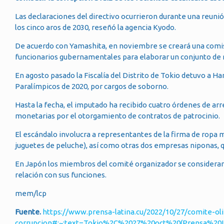
Las declaraciones del directivo ocurrieron durante una reunió
los cinco aros de 2030, reseñó la agencia Kyodo.
De acuerdo con Yamashita, en noviembre se creará una comis
funcionarios gubernamentales para elaborar un conjunto de 
En agosto pasado la Fiscalía del Distrito de Tokio detuvo a H
Paralímpicos de 2020, por cargos de soborno.
Hasta la fecha, el imputado ha recibido cuatro órdenes de arr
monetarias por el otorgamiento de contratos de patrocinio.
El escándalo involucra a representantes de la firma de ropa m
juguetes de peluche), así como otras dos empresas niponas, q
En Japón los miembros del comité organizador se consideran f
relación con sus funciones.
mem/lcp
Fuente.
https://www.prensa-latina.cu/2022/10/27/comite-ol
corrupcion#:~:text=Tokio%2C%2027%20oct%20(Prensa%20L