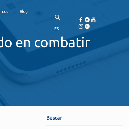
entos
Blog
ES
do en combatir
Buscar