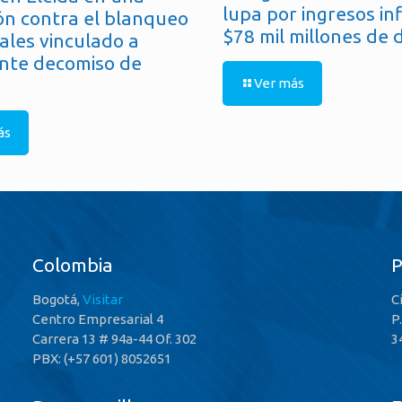
lupa por ingresos in
ón contra el blanqueo
$78 mil millones de 
ales vinculado a
nte decomiso de
Ver más
ás
Colombia
Bogotá,
Visitar
C
Centro Empresarial 4
P
Carrera 13 # 94a-44 Of. 302
3
PBX: (+57 601) 8052651