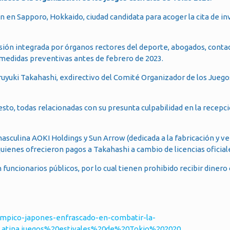
n en Sapporo, Hokkaido, ciudad candidata para acoger la cita de in
ión integrada por órganos rectores del deporte, abogados, conta
medidas preventivas antes de febrero de 2023.
aruyuki Takahashi, exdirectivo del Comité Organizador de los Juego
esto, todas relacionadas con su presunta culpabilidad en la recep
asculina AOKI Holdings y Sun Arrow (dedicada a la fabricación y v
uienes ofrecieron pagos a Takahashi a cambio de licencias oficial
uncionarios públicos, por lo cual tienen prohibido recibir dinero
impico-japones-enfrascado-en-combatir-la-
atina,juegos%20estivales%20de%20Tokio%202020.