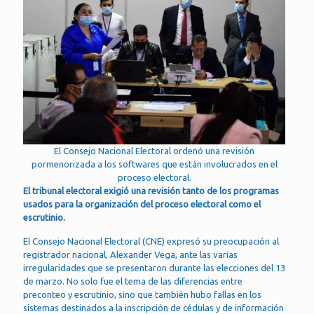
El Consejo Nacional Electoral ordenó una revisión
pormenorizada a los softwares que están involucrados en el
proceso electoral.
El tribunal electoral exigió una revisión tanto de los programas
usados para la organización del proceso electoral como el
escrutinio.
El Consejo Nacional Electoral (CNE) expresó su preocupación al
registrador nacional, Alexander Vega, ante las varias
irregularidades que se presentaron durante las elecciones del 13
de marzo. No solo fue el tema de las diferencias entre
preconteo y escrutinio, sino que también hubo fallas en los
sistemas destinados a la inscripción de cédulas y de información