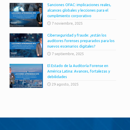
Sanciones OFAC: implicaciones reales,
alcances globales y lecciones para el
cumplimiento corporativo
7 noviembre, 2025
Ciberseguridad y fraude: ¿están los
auditores forenses preparados para los
nuevos escenarios digitales?
7 septiembre, 2025
El Estado de la Auditoría Forense en
América Latina: Avances, fortalezas y
debilidades
29 agosto, 2025