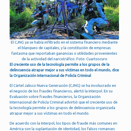
El CJNG ya se había infiltrado en el sistema financiero mediante
el blanqueo de capitales, y la constitución de empresas
fantasma que reportaban ganancias o utilidades provenientes
de la actividad del narcotráfico. Foto: Cuartoscuro
El creciente uso de la tecnología permite a los grupos de la
delincuencia atrapar mejor a sus víctimas en todo el mundo, dice
la Organización Internacional de Policía Criminal
El Cártel Jalisco Nueva Generación (CJNG) se ha involucrado en
el negocio de los fraudes financieros, alertó la Interpol. En su
Evaluación sobre fraudes financieros, la Organización
Internacional de Policía Criminal advirtió que el creciente uso de
la tecnología permite a los grupos de delincuencia organizada
atrapar mejor a sus víctimas en todo el mundo.
De acuerdo con la Interpol, los tipos de fraude más comunes en
América son la suplantación de identidad, los falsos romances