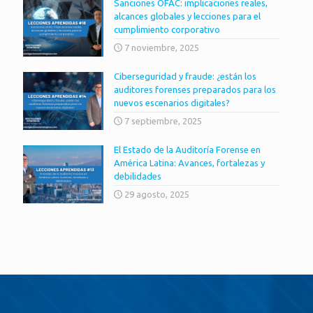
Sanciones OFAC: implicaciones reales,
alcances globales y lecciones para el
cumplimiento corporativo
7 noviembre, 2025
Ciberseguridad y fraude: ¿están los
auditores forenses preparados para los
nuevos escenarios digitales?
7 septiembre, 2025
El Estado de la Auditoría Forense en
América Latina: Avances, fortalezas y
debilidades
29 agosto, 2025