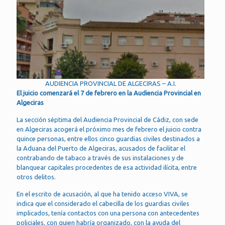
AUDIENCIA PROVINCIAL DE ALGECIRAS – A.I.
El juicio comenzará el 7 de febrero en la Audiencia Provincial en
Algeciras
La sección séptima del Audiencia Provincial de Cádiz, con sede
en Algeciras acogerá el próximo mes de febrero el juicio contra
quince personas, entre ellos cinco guardias civiles destinados a
la Aduana del Puerto de Algeciras, acusados de facilitar el
contrabando de tabaco a través de sus instalaciones y de
blanquear capitales procedentes de esa actividad ilícita, entre
otros delitos.
En el escrito de acusación, al que ha tenido acceso VIVA, se
indica que el considerado el cabecilla de los guardias civiles
implicados, tenía contactos con una persona con antecedentes
policiales, con quien habría organizado, con la ayuda del