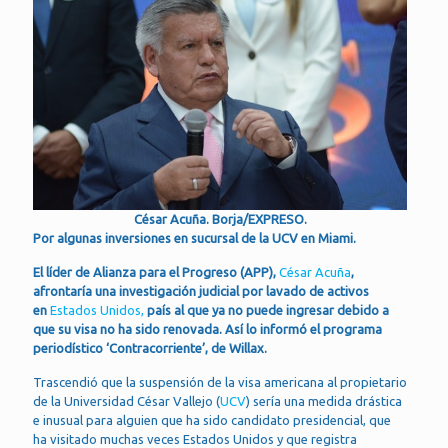
César Acuña. Borja/EXPRESO.
Por algunas inversiones en sucursal de la UCV en Miami.
El líder de Alianza para el Progreso (APP),
César Acuña
,
afrontaría una investigación judicial por lavado de activos
en
Estados Unidos,
país al que ya no puede ingresar debido a
que su visa no ha sido renovada. Así lo informó el programa
periodístico ‘Contracorriente’, de Willax.
Trascendió que la suspensión de la visa americana al propietario
de la Universidad César Vallejo (
UCV
) sería una medida drástica
e inusual para alguien que ha sido candidato presidencial, que
ha visitado muchas veces Estados Unidos y que registra