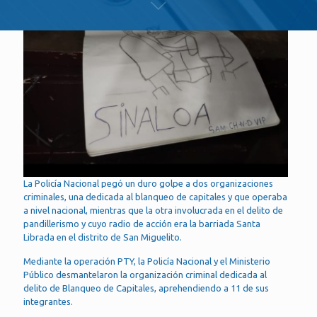
La Policía Nacional pegó un duro golpe a dos organizaciones
criminales, una dedicada al blanqueo de capitales y que operaba
a nivel nacional, mientras que la otra involucrada en el delito de
pandillerismo y cuyo radio de acción era la barriada Santa
Librada en el distrito de San Miguelito.
Mediante la operación PTY, la Policía Nacional y el Ministerio
Público desmantelaron la organización criminal dedicada al
delito de Blanqueo de Capitales, aprehendiendo a 11 de sus
integrantes.