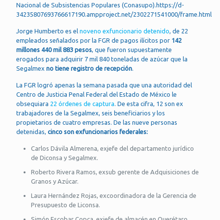
Nacional de Subsistencias Populares (Conasupo).https://d-
34235807693766617190.ampproject.net/2302271541000/frame.html
Jorge Humberto es el
noveno exfuncionario detenido
, de 22
empleados señalados por la FGR de pagos ilícitos por
142
millones 440 mil 883 pesos
, que fueron supuestamente
erogados para adquirir 7 mil 840 toneladas de azúcar que la
Segalmex
no tiene registro de recepción
.
La FGR logró apenas la semana pasada que una autoridad del
Centro de Justicia Penal Federal del Estado de México le
obsequiara
22 órdenes de captura
. De esta cifra, 12 son ex
trabajadores de la Segalmex, seis beneficiarios y los
propietarios de cuatro empresas. De las nueve personas
detenidas,
cinco son exfuncionarios federales:
Carlos Dávila Almerena, exjefe del departamento jurídico
de Diconsa y Segalmex.
Roberto Rivera Ramos, exsub gerente de Adquisiciones de
Granos y Azúcar.
Laura Hernández Rojas, excoordinadora de la Gerencia de
Presupuesto de Liconsa.
Simón Escobar Copca, exjefe de almacén en Querétaro.