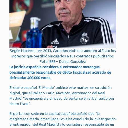
Según Hacienda, en 2013, Carlo Ancelotti escamoteó al Fisco los
ingresos que percibió vinculados a sus contratos publicitarios.
Foto: EFE – Daniel Gonzalez
La justicia española considera al entrenador merengue
presuntamente responsable de delito fiscal al ser acusado de
defraudar 400.000 euros.
El diario español ‘El Mundo’ publicó este martes, en su edición
digital, que el italiano Carlo Ancelotti, entrenador del Real
Madrid, “se encuentra a un paso de sentarse en el banquillo por
delito fiscal”.
El portal con sede en la capital española señaló que “la
magistrada María Inmaculada Lova ha concluido la investigación
al entrenador del Real Madrid y lo considera responsable de un