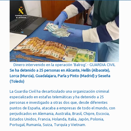
Dinero intervenido en la operación ‘Balrog’.- GUARDIA CIVIL
Se ha detenido a 25 personas en Alicante, Hellín (Albacete),
Lorca (Murcia), Guadalajara, Parla y Pinto (Madrid) y Seseña
(Toledo)
La Guardia Civil ha desarticulado una organización criminal
especializado en estafas telemáticas y ha detenido a 25
personas e investigado a otras dos que, desde diferentes
puntos de España, atacaba a empresas de todo el mundo, con
perjudicados en Alemania, Australia, Brasil, Chipre, Escocia,
Estados Unidos, Francia, Holanda, Italia, Japón, Polonia,
Portugal, Rumanía, Suiza, Turquía y Vietnam.