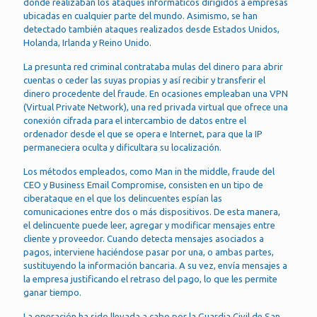
donde realizaban los ataques informáticos dirigidos a empresas
ubicadas en cualquier parte del mundo. Asimismo, se han
detectado también ataques realizados desde Estados Unidos,
Holanda, Irlanda y Reino Unido.
La presunta red criminal contrataba mulas del dinero para abrir
cuentas o ceder las suyas propias y así recibir y transferir el
dinero procedente del fraude. En ocasiones empleaban una VPN
(Virtual Private Network), una red privada virtual que ofrece una
conexión cifrada para el intercambio de datos entre el
ordenador desde el que se opera e Internet, para que la IP
permaneciera oculta y dificultara su localización.
Los métodos empleados, como Man in the middle, fraude del
CEO y Business Email Compromise, consisten en un tipo de
ciberataque en el que los delincuentes espían las
comunicaciones entre dos o más dispositivos. De esta manera,
el delincuente puede leer, agregar y modificar mensajes entre
cliente y proveedor. Cuando detecta mensajes asociados a
pagos, interviene haciéndose pasar por una, o ambas partes,
sustituyendo la información bancaria. A su vez, envía mensajes a
la empresa justificando el retraso del pago, lo que les permite
ganar tiempo.
La operación ha sido llevada a cabo por la Guardia Civil de San