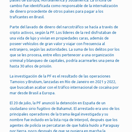
países de Europa, Norteamérica y Sudamérica. La oficina de
cambio fue identificada como responsable de la internalización
de dinero procedente de otros países para pagar a los
traficantes en Brasil.
Parte del lavado de dinero del narcotráfico se hacía a través de
cripto activos, según la PF. Los líderes de la red disfrutaban de
una vida de lujo y vivían en propiedades caras, además de
poseer vehículos de gran valor y viajar con frecuencia al
extranjero, según las autoridades. La suma de los delitos por los
que se les procesa, entre ellos pertenecer a una organización
criminal y blanqueo de capitales, podría acarrearles una pena de
hasta 30 años de prisión.
La investigación de la PF es el resultado de las operaciones
Tamoios y Brutium, lanzadas en Río de Janeiro en 2021 y 2022,
que buscaban acabar con el tráfico internacional de cocaína por
mar desde Brasil a Europa.
El 20 de julio, la PF anunció la detención en España de un
ciudadano sirio fugitivo de Bahamut. El arrestado era uno de los
principales operadores de la trama ilegal investigada y su
nombre fue incluido en la lista roja de Interpol, después que los
agentes de policía se percataran de que había huido a Paraguay
por tierra, poco después de que se pusiera en marcha la