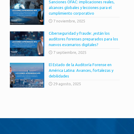
Sanciones OFAC: implicaciones reales,
alcances globales y lecciones para el
cumplimiento corporativo
7 noviembre, 2025
Ciberseguridad y fraude: ¿están los
auditores forenses preparados para los
nuevos escenarios digitales?
7 septiembre, 2025
El Estado de la Auditoría Forense en
América Latina: Avances, fortalezas y
debilidades
29 agosto, 2025