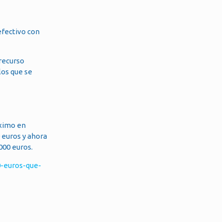
efectivo con
 recurso
los que se
áximo en
 euros y ahora
000 euros.
-euros-que-