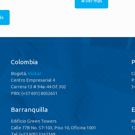
Ver más
ás
Colombia
Bogotá,
Visitar
C
Centro Empresarial 4
P
Carrera 13 # 94a-44 Of. 302
3
PBX: (+57 601) 8052651
Barranquilla
E
Edificio Green Towers
M
Calle 77B No. 57-103, Piso 10, Oficina 1001
1
Tel: (+57 605) 3162368