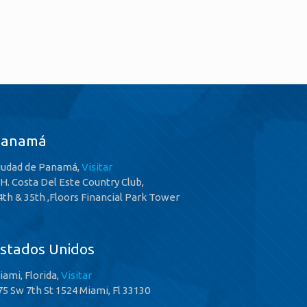
Panamá
iudad de Panamá,
Visitar
.H. Costa Del Este Country Club,
4th & 35th ,Floors Financial Park Tower
stados Unidos
iami, Florida,
Visitar
75 Sw 7th St 1524 Miami, Fl 33130