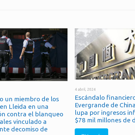
4 abril, 2024
Escándalo financiero
o un miembro de los
Evergrande de China
en Lleida en una
lupa por ingresos in
ón contra el blanqueo
$78 mil millones de 
ales vinculado a
nte decomiso de