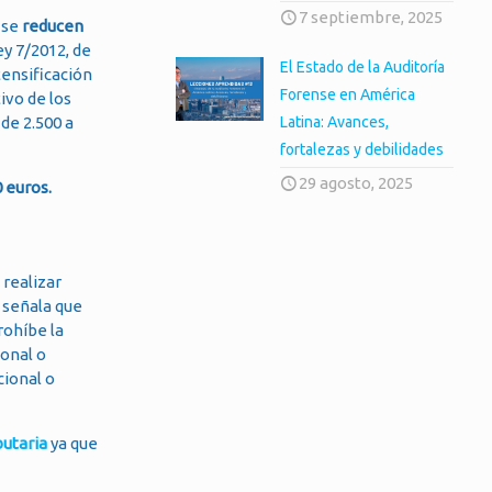
7 septiembre, 2025
 se
reducen
ey 7/2012, de
El Estado de la Auditoría
tensificación
Forense en América
ivo de los
 de 2.500 a
Latina: Avances,
fortalezas y debilidades
29 agosto, 2025
 euros.
realizar
 señala que
rohíbe la
ional o
cional o
butaria
ya que