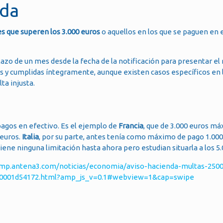
nda
es que superen los 3.000 euros
o aquellos en los que se paguen en 
lazo de un mes desde la fecha de la notificación para presentar el
s y cumplidas íntegramente, aunque existen casos específicos en 
ta injusta.
pagos en efectivo. Es el ejemplo de
Francia
, que de 3.000 euros m
 euros.
Italia
, por su parte, antes tenía como máximo de pago 1.000
iene ninguna limitación hasta ahora pero estudian situarla a los 5.
amp.antena3.com/noticias/economia/aviso-hacienda-multas-2500
50001d54172.html?amp_js_v=0.1#webview=1&cap=swipe