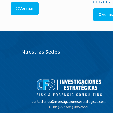
cocaína
Ver más
Ver m
Nuestras Sedes
contactenos@
investigacionesestrategicas.com
PBX: (+57 601) 8052651