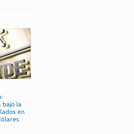
:
 bajo la
flados en
dólares