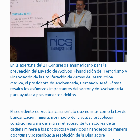
En la apertura del 21 Congreso Panamericano para la
prevención del Lavado de Activos, Financiación del Terrorismo y
Financiación de la Proliferación de Armas de Destrucción
Masiva, el presidente de Asobancaria, Hernando José Gómez,
resaltó los esfuerzos importantes del sector y de Asobancaria
para ayudar a prevenir estos delitos.
El presidente de Asobancaria señaló que normas como la Ley de
bancarización minera, por medio de la cual se establecen
condiciones para garantizar el acceso de los actores de la
cadena minera a los productos y servicios financieros de manera
oportuna y sostenible; la resolución de la Dian sobre